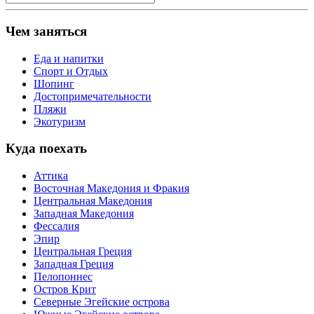
Чем заняться
Еда и напитки
Спорт и Отдых
Шопинг
Достопримечательности
Пляжи
Экотуризм
Куда поехать
Аттика
Восточная Македония и Фракия
Центральная Македония
Западная Македония
Фессалия
Эпир
Центральная Греция
Западная Греция
Пелопоннес
Остров Крит
Северные Эгейские острова