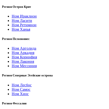
Регион Остров Крит
Ном Ираклион
Ном Ласити
Ном Ретимнон
Ном Ханья
Регион Пелопоннес
Ном Арголида
Ном Аркадия
Ном Коринфия
Ном Лакония
Ном Мессиния
Регион Северные Эгейские острова
Ном Лесбос
Ном Самос
Ном Хиос
Регион Фессалия