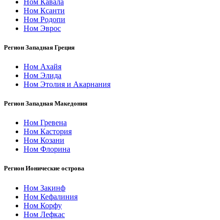
Ном Кавала
Ном Ксанти
Ном Родопи
Ном Эврос
Регион Западная Греция
Ном Ахайя
Ном Элида
Ном Этолия и Акарнания
Регион Западная Македония
Ном Гревена
Ном Кастория
Ном Козани
Ном Флорина
Регион Ионические острова
Ном Закинф
Ном Кефалиния
Ном Корфу
Ном Лефкас