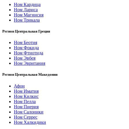
Ном Кардица
Ном Лариса
Ном Магнисия
Ном Трикала
Регион Центральная Греция
Ном Беотия
Ном Фокида
Ном Фтиотида
Ном Эвбея
Ном Эвритания
Регион Центральная Македония
Афон
Ном Иматия
Ном Килкис
Ном Пелла
Ном Пиерия
Ном Салоники
Ном Серрес
Ном Халкидики