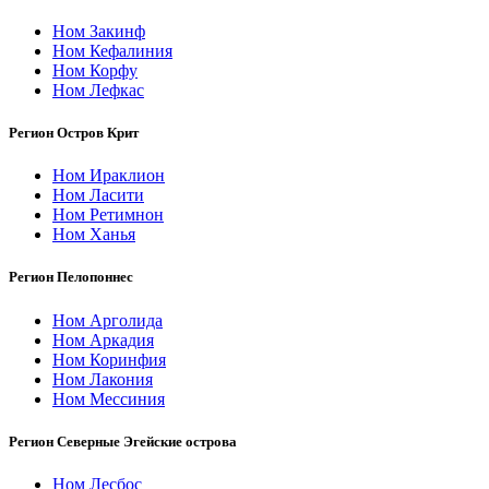
Ном Закинф
Ном Кефалиния
Ном Корфу
Ном Лефкас
Регион Остров Крит
Ном Ираклион
Ном Ласити
Ном Ретимнон
Ном Ханья
Регион Пелопоннес
Ном Арголида
Ном Аркадия
Ном Коринфия
Ном Лакония
Ном Мессиния
Регион Северные Эгейские острова
Ном Лесбос