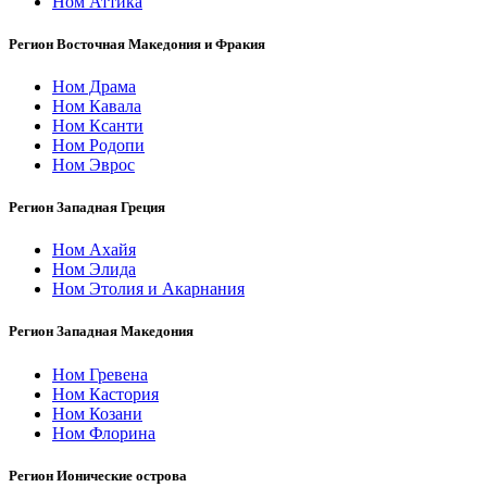
Ном Аттика
Регион Восточная Македония и Фракия
Ном Драма
Ном Кавала
Ном Ксанти
Ном Родопи
Ном Эврос
Регион Западная Греция
Ном Ахайя
Ном Элида
Ном Этолия и Акарнания
Регион Западная Македония
Ном Гревена
Ном Кастория
Ном Козани
Ном Флорина
Регион Ионические острова