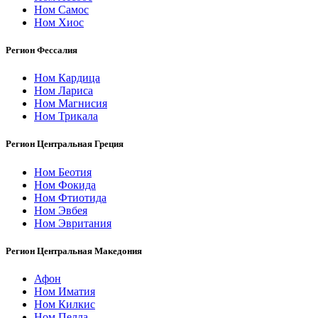
Ном Самос
Ном Хиос
Регион Фессалия
Ном Кардица
Ном Лариса
Ном Магнисия
Ном Трикала
Регион Центральная Греция
Ном Беотия
Ном Фокида
Ном Фтиотида
Ном Эвбея
Ном Эвритания
Регион Центральная Македония
Афон
Ном Иматия
Ном Килкис
Ном Пелла