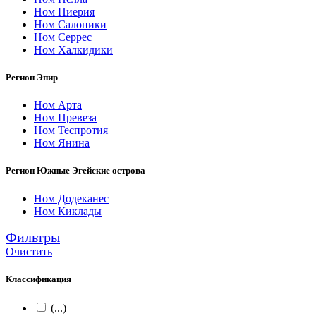
Ном Пиерия
Ном Салоники
Ном Серрес
Ном Халкидики
Регион Эпир
Ном Арта
Ном Превеза
Ном Теспротия
Ном Янина
Регион Южные Эгейские острова
Ном Додеканес
Ном Киклады
Фильтры
Очистить
Классификация
(...)