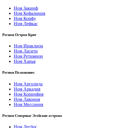
Ном Закинф
Ном Кефалиния
Ном Корфу
Ном Лефкас
Регион Остров Крит
Ном Ираклион
Ном Ласити
Ном Ретимнон
Ном Ханья
Регион Пелопоннес
Ном Арголида
Ном Аркадия
Ном Коринфия
Ном Лакония
Ном Мессиния
Регион Северные Эгейские острова
Ном Лесбос