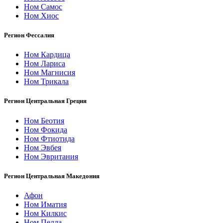
Ном Самос
Ном Хиос
Регион Фессалия
Ном Кардица
Ном Лариса
Ном Магнисия
Ном Трикала
Регион Центральная Греция
Ном Беотия
Ном Фокида
Ном Фтиотида
Ном Эвбея
Ном Эвритания
Регион Центральная Македония
Афон
Ном Иматия
Ном Килкис
Ном Пелла