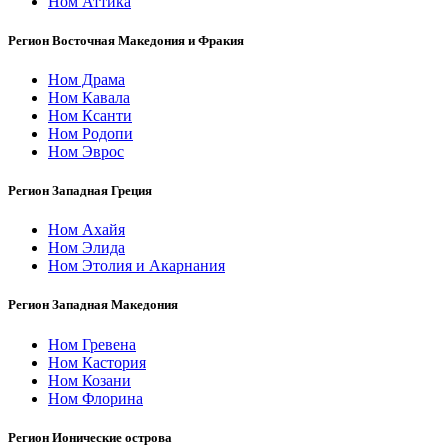
Ном Аттика
Регион Восточная Македония и Фракия
Ном Драма
Ном Кавала
Ном Ксанти
Ном Родопи
Ном Эврос
Регион Западная Греция
Ном Ахайя
Ном Элида
Ном Этолия и Акарнания
Регион Западная Македония
Ном Гревена
Ном Кастория
Ном Козани
Ном Флорина
Регион Ионические острова