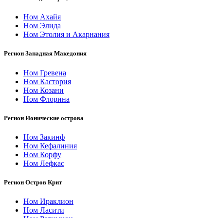
Ном Ахайя
Ном Элида
Ном Этолия и Акарнания
Регион Западная Македония
Ном Гревена
Ном Кастория
Ном Козани
Ном Флорина
Регион Ионические острова
Ном Закинф
Ном Кефалиния
Ном Корфу
Ном Лефкас
Регион Остров Крит
Ном Ираклион
Ном Ласити