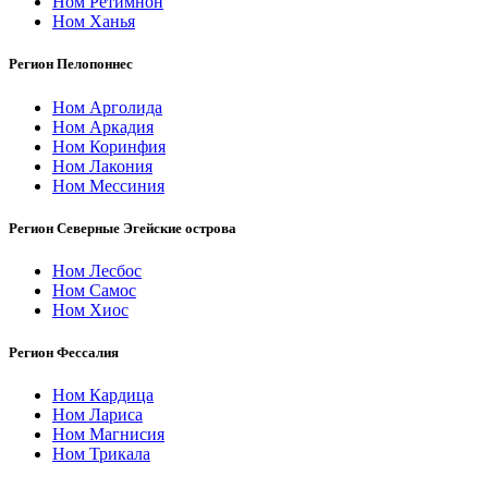
Ном Ретимнон
Ном Ханья
Регион Пелопоннес
Ном Арголида
Ном Аркадия
Ном Коринфия
Ном Лакония
Ном Мессиния
Регион Северные Эгейские острова
Ном Лесбос
Ном Самос
Ном Хиос
Регион Фессалия
Ном Кардица
Ном Лариса
Ном Магнисия
Ном Трикала