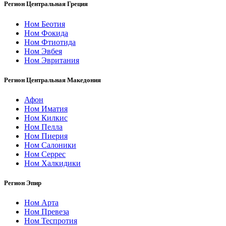
Регион Центральная Греция
Ном Беотия
Ном Фокида
Ном Фтиотида
Ном Эвбея
Ном Эвритания
Регион Центральная Македония
Афон
Ном Иматия
Ном Килкис
Ном Пелла
Ном Пиерия
Ном Салоники
Ном Серрес
Ном Халкидики
Регион Эпир
Ном Арта
Ном Превеза
Ном Теспротия