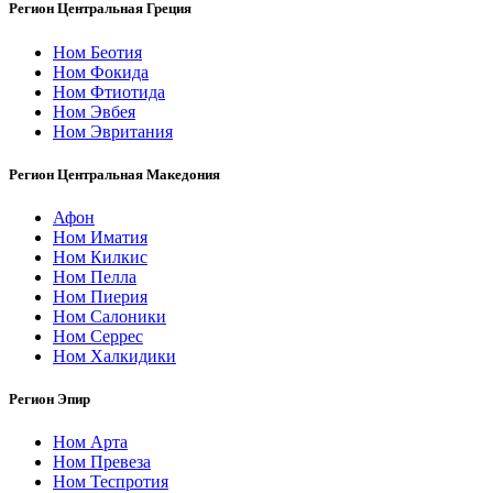
Регион Центральная Греция
Ном Беотия
Ном Фокида
Ном Фтиотида
Ном Эвбея
Ном Эвритания
Регион Центральная Македония
Афон
Ном Иматия
Ном Килкис
Ном Пелла
Ном Пиерия
Ном Салоники
Ном Серрес
Ном Халкидики
Регион Эпир
Ном Арта
Ном Превеза
Ном Теспротия