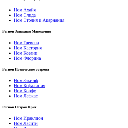
Ном Ахайя
Ном Элида
Ном Этолия и Акарнания
Регион Западная Македония
Ном Гревена
Ном Кастория
Ном Козани
Ном Флорина
Регион Ионические острова
Ном Закинф
Ном Кефалиния
Ном Корфу
Ном Лефкас
Регион Остров Крит
Ном Ираклион
Ном Ласити