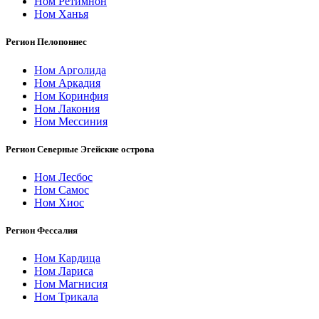
Ном Ретимнон
Ном Ханья
Регион Пелопоннес
Ном Арголида
Ном Аркадия
Ном Коринфия
Ном Лакония
Ном Мессиния
Регион Северные Эгейские острова
Ном Лесбос
Ном Самос
Ном Хиос
Регион Фессалия
Ном Кардица
Ном Лариса
Ном Магнисия
Ном Трикала