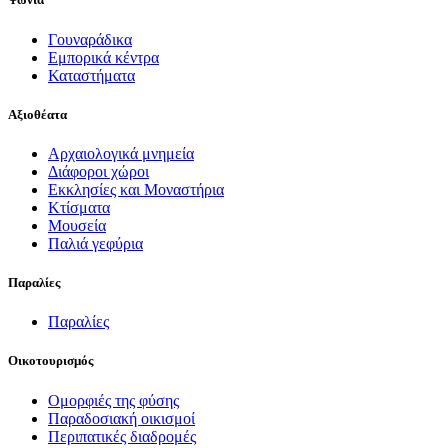
Γουναράδικα
Εμπορικά κέντρα
Καταστήματα
Αξιοθέατα
Αρχαιολογικά μνημεία
Διάφοροι χώροι
Εκκλησίες και Μοναστήρια
Κτίσματα
Μουσεία
Παλιά γεφύρια
Παραλίες
Παραλίες
Οικοτουρισμός
Ομορφιές της φύσης
Παραδοσιακή οικισμοί
Περιπατικές διαδρομές