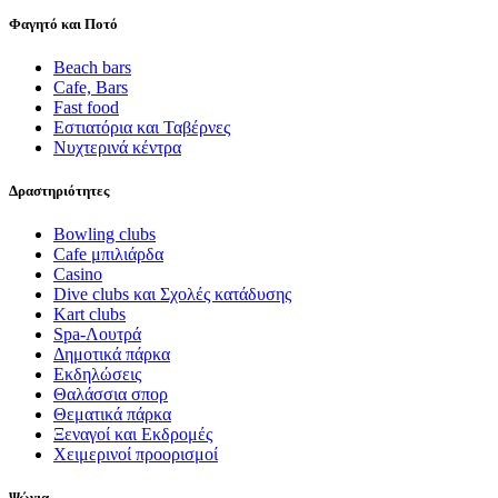
Φαγητό και Ποτό
Beach bars
Cafe, Bars
Fast food
Εστιατόρια και Ταβέρνες
Νυχτερινά κέντρα
Δραστηριότητες
Bowling clubs
Cafe μπιλιάρδα
Casino
Dive clubs και Σχολές κατάδυσης
Kart clubs
Spa-Λουτρά
Δημοτικά πάρκα
Εκδηλώσεις
Θαλάσσια σπορ
Θεματικά πάρκα
Ξεναγοί και Εκδρομές
Χειμερινοί προορισμοί
Ψώνια