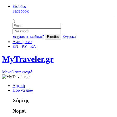
Είσοδος
Facebook
ή
Ξεχάσατε κωδικό?
Εγγραφή
Αγαπημένα
EN
-
РУ
-
ΕΛ
MyTraveler.gr
Μενού στα κινητά
Αρχική
Που να πάω
Χάρτης
Νομοί