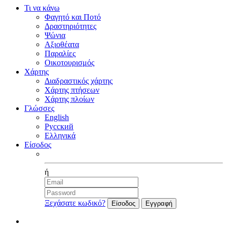
Τι να κάνω
Φαγητό και Ποτό
Δραστηριότητες
Ψώνια
Αξιοθέατα
Παραλίες
Οικοτουρισμός
Χάρτης
Διαδραστικός χάρτης
Χάρτης πτήσεων
Χάρτης πλοίων
Γλώσσες
English
Русский
Ελληνικά
Είσοδος
Facebook
ή
Ξεχάσατε κωδικό?