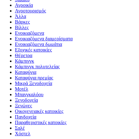
Αγροικία
Αγροτουρισμός
Άλλα
Βάρκες
Βίλλες
Ενοικιαζόμενα
Ενοικιαζόμενα διαμερίσματα
Ενοικιαζόμενα δωμάτια
Εξοχικές κατοικίες
Θέρετρα
Κάμπινγκ
Κάμπινγκ πολυτελείας
Καταφύγια
Καταφύγια ηρεμίας
Μικρά Ξενοδοχεία
Μοτέλ
Μπανγκαλόου
Ξενοδοχεία
Ξενώνες
Οικογενειακές κατοικίες
Πανδοχεία
Παραθεριστικές κατοικίες
Σαλέ
Χόστελ