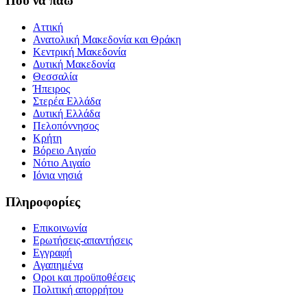
Που να πάω
Αττική
Ανατολική Μακεδονία και Θράκη
Κεντρική Μακεδονία
Δυτική Μακεδονία
Θεσσαλία
Ήπειρος
Στερέα Ελλάδα
Δυτική Ελλάδα
Πελοπόννησος
Κρήτη
Βόρειο Αιγαίο
Νότιο Αιγαίο
Ιόνια νησιά
Πληροφορίες
Επικοινωνία
Ερωτήσεις-απαντήσεις
Εγγραφή
Αγαπημένα
Οροι και προϋποθέσεις
Πολιτική απορρήτου