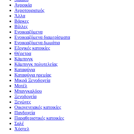
Αγροικία
Αγροτουρισμός
Άλλα
Βάρκες
Βίλλες
Ενοικιαζόμενα
Ενοικιαζόμενα διαμερίσματα
Ενοικιαζόμενα δωμάτια
Εξοχικές κατοικίες
Θέρετρα
Κάμπινγκ
Κάμπινγκ πολυτελείας
Καταφύγια
Καταφύγια ηρεμίας
Μικρά Ξενοδοχεία
Μοτέλ
Μπανγκαλόου
Ξενοδοχεία
Ξενώνες
Οικογενειακές κατοικίες
Πανδοχεία
Παραθεριστικές κατοικίες
Σαλέ
Χόστελ