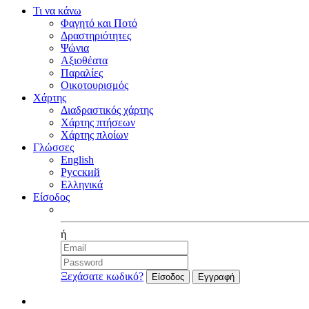
Τι να κάνω
Φαγητό και Ποτό
Δραστηριότητες
Ψώνια
Αξιοθέατα
Παραλίες
Οικοτουρισμός
Χάρτης
Διαδραστικός χάρτης
Χάρτης πτήσεων
Χάρτης πλοίων
Γλώσσες
English
Русский
Ελληνικά
Είσοδος
Facebook
ή
Ξεχάσατε κωδικό?