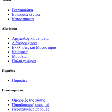
Γουναράδικα
Εμπορικά κέντρα
Καταστήματα
Αξιοθέατα
Αρχαιολογικά μνημεία
Διάφοροι χώροι
Εκκλησίες και Μοναστήρια
Κτίσματα
Μουσεία
Παλιά γεφύρια
Παραλίες
Παραλίες
Οικοτουρισμός
Ομορφιές της φύσης
Παραδοσιακή οικισμοί
Περιπατικές διαδρομές