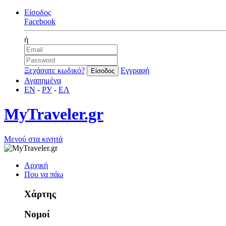
Είσοδος
Facebook
ή
Ξεχάσατε κωδικό?
Εγγραφή
Αγαπημένα
EN
-
РУ
-
ΕΛ
MyTraveler.gr
Μενού στα κινητά
Αρχική
Που να πάω
Χάρτης
Νομοί