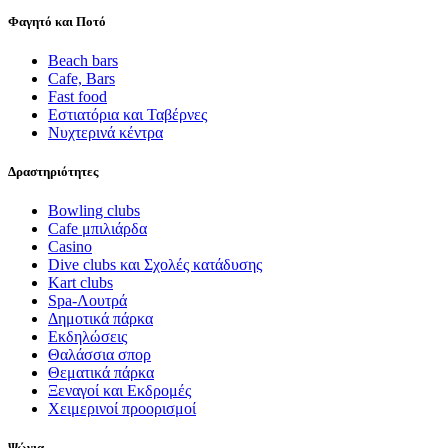
Φαγητό και Ποτό
Beach bars
Cafe, Bars
Fast food
Εστιατόρια και Ταβέρνες
Νυχτερινά κέντρα
Δραστηριότητες
Bowling clubs
Cafe μπιλιάρδα
Casino
Dive clubs και Σχολές κατάδυσης
Kart clubs
Spa-Λουτρά
Δημοτικά πάρκα
Εκδηλώσεις
Θαλάσσια σπορ
Θεματικά πάρκα
Ξεναγοί και Εκδρομές
Χειμερινοί προορισμοί
Ψώνια