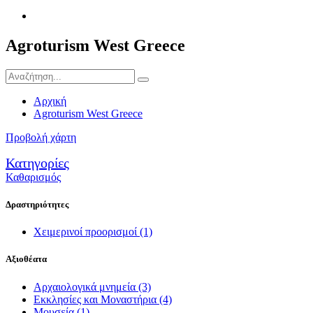
Agroturism West Greece
Αρχική
Agroturism West Greece
Προβολή χάρτη
Κατηγορίες
Καθαρισμός
Δραστηριότητες
Χειμερινοί προορισμοί
(1)
Αξιοθέατα
Αρχαιολογικά μνημεία
(3)
Εκκλησίες και Μοναστήρια
(4)
Μουσεία
(1)