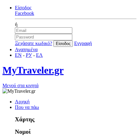
Είσοδος
Facebook
ή
Ξεχάσατε κωδικό?
Εγγραφή
Αγαπημένα
EN
-
РУ
-
ΕΛ
MyTraveler.gr
Μενού στα κινητά
Αρχική
Που να πάω
Χάρτης
Νομοί