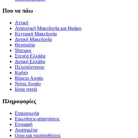
Που να πάω
Αττική
Ανατολική Μακεδονία και Θράκη
Κεντρική Μακεδονία
Δυτική Μακεδονία
Θεσσαλία
Ήπειρος
Στερέα Ελλάδα
Δυτική Ελλάδα
Πελοπόννησος
Κρήτη
Βόρειο Αιγαίο
Νότιο Αιγαίο
Ιόνια νησιά
Πληροφορίες
Επικοινωνία
Ερωτήσεις-απαντήσεις
Εγγραφή
Αγαπημένα
Οροι και προϋποθέσεις