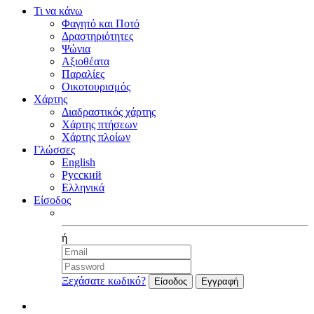
Τι να κάνω
Φαγητό και Ποτό
Δραστηριότητες
Ψώνια
Αξιοθέατα
Παραλίες
Οικοτουρισμός
Χάρτης
Διαδραστικός χάρτης
Χάρτης πτήσεων
Χάρτης πλοίων
Γλώσσες
English
Русский
Ελληνικά
Είσοδος
Facebook
ή
Ξεχάσατε κωδικό?