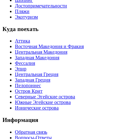
Шопинг
Достопримечательности
Пляжи
Экотуризм
Куда поехать
Аттика
Восточная Македония и Фракия
Центральная Македония
Западная Македония
Фессалия
Эпир
Центральная Греция
Западная Греция
Пелопоннес
Остров Крит
Северные Эгейские острова
Южные Эгейские острова
Ионические острова
Информация
Обратная связь
Вопросы-Ответы