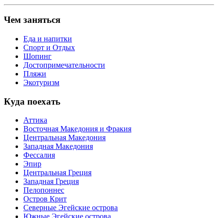
Чем заняться
Еда и напитки
Спорт и Отдых
Шопинг
Достопримечательности
Пляжи
Экотуризм
Куда поехать
Аттика
Восточная Македония и Фракия
Центральная Македония
Западная Македония
Фессалия
Эпир
Центральная Греция
Западная Греция
Пелопоннес
Остров Крит
Северные Эгейские острова
Южные Эгейские острова