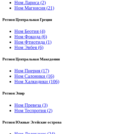
Ном Лариса
(2)
Ном Магнисия
(21)
Регион Центральная Греция
Ном Беотия
(4)
Ном Фокида
(6)
Ном Фтиотида
(1)
Ном Эвбея
(6)
Регион Центральная Македония
Ном Пиерия
(17)
Ном Салоники
(16)
Ном Халкидики
(106)
Регион Эпир
Ном Превеза
(3)
Ном Теспротия
(2)
Регион Южные Эгейские острова
Ном Додеканес
(24)