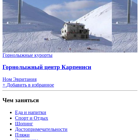
Горнолыжные курорты
Горнолыжный центр Карпениси
Ном Эвритания
+
Добавить в избранное
Чем заняться
Еда и напитки
Спорт и Отдых
Шопинг
Достопримечательности
Пляжи