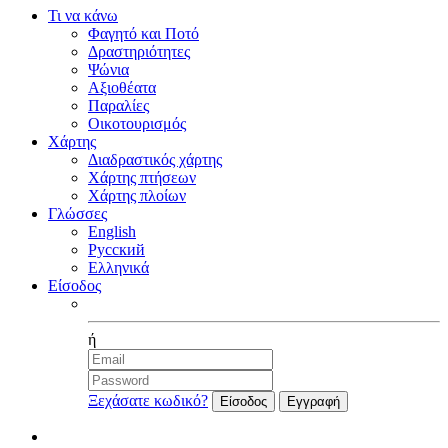
Τι να κάνω
Φαγητό και Ποτό
Δραστηριότητες
Ψώνια
Αξιοθέατα
Παραλίες
Οικοτουρισμός
Χάρτης
Διαδραστικός χάρτης
Χάρτης πτήσεων
Χάρτης πλοίων
Γλώσσες
English
Русский
Ελληνικά
Είσοδος
Facebook
ή
Ξεχάσατε κωδικό?