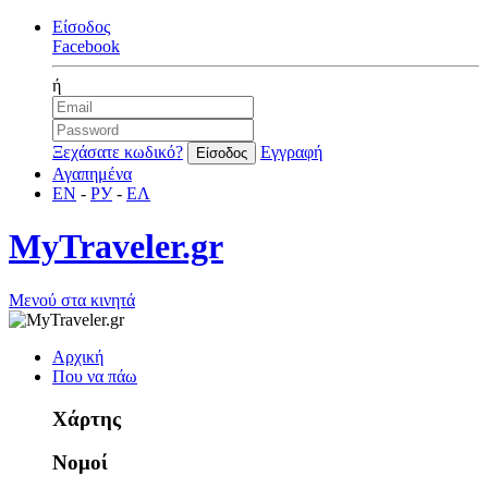
Είσοδος
Facebook
ή
Ξεχάσατε κωδικό?
Εγγραφή
Αγαπημένα
EN
-
РУ
-
ΕΛ
MyTraveler.gr
Μενού στα κινητά
Αρχική
Που να πάω
Χάρτης
Νομοί