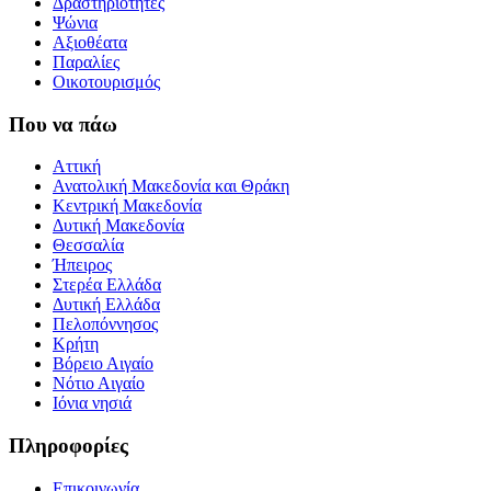
Δραστηριότητες
Ψώνια
Αξιοθέατα
Παραλίες
Οικοτουρισμός
Που να πάω
Αττική
Ανατολική Μακεδονία και Θράκη
Κεντρική Μακεδονία
Δυτική Μακεδονία
Θεσσαλία
Ήπειρος
Στερέα Ελλάδα
Δυτική Ελλάδα
Πελοπόννησος
Κρήτη
Βόρειο Αιγαίο
Νότιο Αιγαίο
Ιόνια νησιά
Πληροφορίες
Επικοινωνία