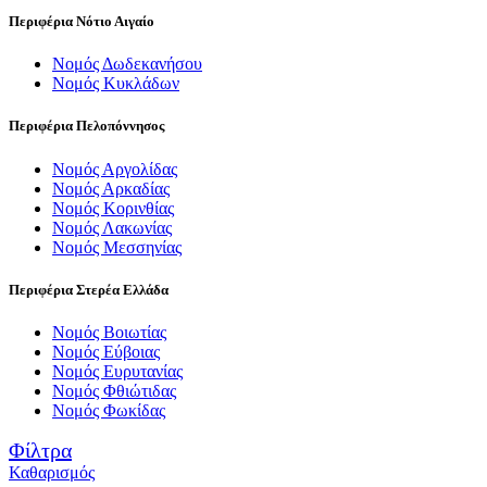
Περιφέρια Νότιο Αιγαίο
Νομός Δωδεκανήσου
Νομός Κυκλάδων
Περιφέρια Πελοπόννησος
Νομός Αργολίδας
Νομός Αρκαδίας
Νομός Κορινθίας
Νομός Λακωνίας
Νομός Μεσσηνίας
Περιφέρια Στερέα Ελλάδα
Νομός Βοιωτίας
Νομός Εύβοιας
Νομός Ευρυτανίας
Νομός Φθιώτιδας
Νομός Φωκίδας
Φίλτρα
Καθαρισμός