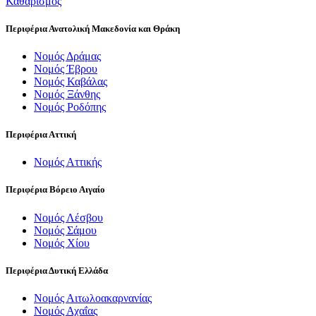
Καθαρισμός
Περιφέρια Ανατολική Μακεδονία και Θράκη
Νομός Δράμας
Νομός Έβρου
Νομός Καβάλας
Νομός Ξάνθης
Νομός Ροδόπης
Περιφέρια Αττική
Νομός Αττικής
Περιφέρια Βόρειο Αιγαίο
Νομός Λέσβου
Νομός Σάμου
Νομός Χίου
Περιφέρια Δυτική Ελλάδα
Νομός Αιτωλοακαρνανίας
Νομός Αχαΐας