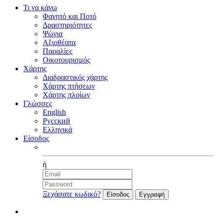
Τι να κάνω
Φαγητό και Ποτό
Δραστηριότητες
Ψώνια
Αξιοθέατα
Παραλίες
Οικοτουρισμός
Χάρτης
Διαδραστικός χάρτης
Χάρτης πτήσεων
Χάρτης πλοίων
Γλώσσες
English
Русский
Ελληνικά
Είσοδος
Facebook
ή
Ξεχάσατε κωδικό?