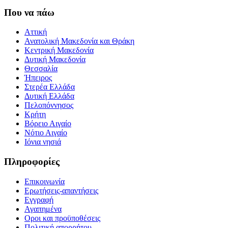
Που να πάω
Αττική
Ανατολική Μακεδονία και Θράκη
Κεντρική Μακεδονία
Δυτική Μακεδονία
Θεσσαλία
Ήπειρος
Στερέα Ελλάδα
Δυτική Ελλάδα
Πελοπόννησος
Κρήτη
Βόρειο Αιγαίο
Νότιο Αιγαίο
Ιόνια νησιά
Πληροφορίες
Επικοινωνία
Ερωτήσεις-απαντήσεις
Εγγραφή
Αγαπημένα
Οροι και προϋποθέσεις
Πολιτική απορρήτου