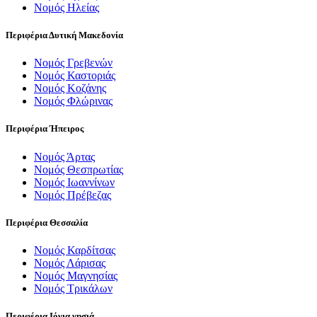
Νομός Ηλείας
Περιφέρια Δυτική Μακεδονία
Νομός Γρεβενών
Νομός Καστοριάς
Νομός Κοζάνης
Νομός Φλώρινας
Περιφέρια Ήπειρος
Νομός Άρτας
Νομός Θεσπρωτίας
Νομός Ιωαννίνων
Νομός Πρέβεζας
Περιφέρια Θεσσαλία
Νομός Καρδίτσας
Νομός Λάρισας
Νομός Μαγνησίας
Νομός Τρικάλων
Περιφέρια Ιόνια νησιά