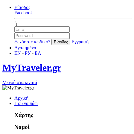
Είσοδος
Facebook
ή
Ξεχάσατε κωδικό?
Εγγραφή
Αγαπημένα
EN
-
РУ
-
ΕΛ
MyTraveler.gr
Μενού στα κινητά
Αρχική
Που να πάω
Χάρτης
Νομοί