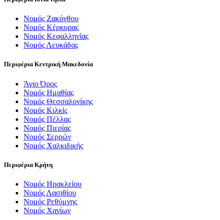
Νομός Ζακύνθου
Νομός Κέρκυρας
Νομός Κεφαλληνίας
Νομός Λευκάδας
Περιφέρια Κεντρική Μακεδονία
Άγιο Όρος
Νομός Ημαθίας
Νομός Θεσσαλονίκης
Νομός Κιλκίς
Νομός Πέλλας
Νομός Πιερίας
Νομός Σερρών
Νομός Χαλκιδικής
Περιφέρια Κρήτη
Νομός Ηρακλείου
Νομός Λασιθίου
Νομός Ρεθύμνης
Νομός Χανίων