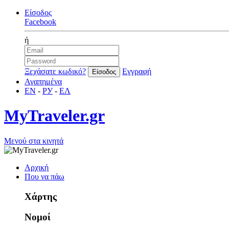
Είσοδος
Facebook
ή
Ξεχάσατε κωδικό?
Εγγραφή
Αγαπημένα
EN
-
РУ
-
ΕΛ
MyTraveler.gr
Μενού στα κινητά
Αρχική
Που να πάω
Χάρτης
Νομοί