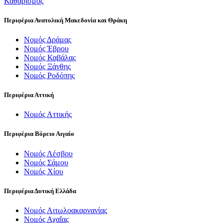
Καθαρισμός
Περιφέρια Ανατολική Μακεδονία και Θράκη
Νομός Δράμας
Νομός Έβρου
Νομός Καβάλας
Νομός Ξάνθης
Νομός Ροδόπης
Περιφέρια Αττική
Νομός Αττικής
Περιφέρια Βόρειο Αιγαίο
Νομός Λέσβου
Νομός Σάμου
Νομός Χίου
Περιφέρια Δυτική Ελλάδα
Νομός Αιτωλοακαρνανίας
Νομός Αχαΐας