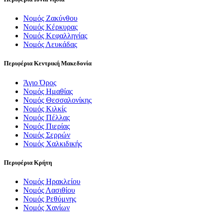
Νομός Ζακύνθου
Νομός Κέρκυρας
Νομός Κεφαλληνίας
Νομός Λευκάδας
Περιφέρια Κεντρική Μακεδονία
Άγιο Όρος
Νομός Ημαθίας
Νομός Θεσσαλονίκης
Νομός Κιλκίς
Νομός Πέλλας
Νομός Πιερίας
Νομός Σερρών
Νομός Χαλκιδικής
Περιφέρια Κρήτη
Νομός Ηρακλείου
Νομός Λασιθίου
Νομός Ρεθύμνης
Νομός Χανίων