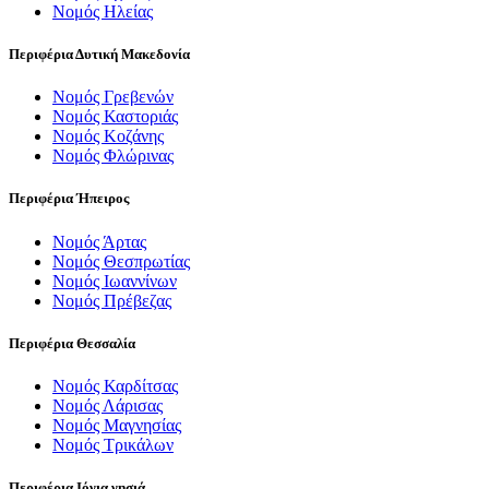
Νομός Ηλείας
Περιφέρια Δυτική Μακεδονία
Νομός Γρεβενών
Νομός Καστοριάς
Νομός Κοζάνης
Νομός Φλώρινας
Περιφέρια Ήπειρος
Νομός Άρτας
Νομός Θεσπρωτίας
Νομός Ιωαννίνων
Νομός Πρέβεζας
Περιφέρια Θεσσαλία
Νομός Καρδίτσας
Νομός Λάρισας
Νομός Μαγνησίας
Νομός Τρικάλων
Περιφέρια Ιόνια νησιά