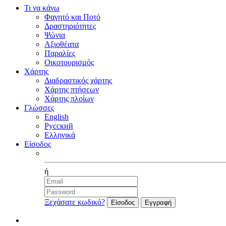
Τι να κάνω
Φαγητό και Ποτό
Δραστηριότητες
Ψώνια
Αξιοθέατα
Παραλίες
Οικοτουρισμός
Χάρτης
Διαδραστικός χάρτης
Χάρτης πτήσεων
Χάρτης πλοίων
Γλώσσες
English
Русский
Ελληνικά
Είσοδος
Facebook
ή
Ξεχάσατε κωδικό?