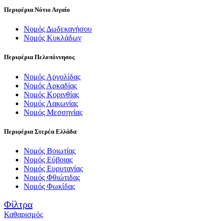
Περιφέρια Νότιο Αιγαίο
Νομός Δωδεκανήσου
Νομός Κυκλάδων
Περιφέρια Πελοπόννησος
Νομός Αργολίδας
Νομός Αρκαδίας
Νομός Κορινθίας
Νομός Λακωνίας
Νομός Μεσσηνίας
Περιφέρια Στερέα Ελλάδα
Νομός Βοιωτίας
Νομός Εύβοιας
Νομός Ευρυτανίας
Νομός Φθιώτιδας
Νομός Φωκίδας
Φίλτρα
Καθαρισμός