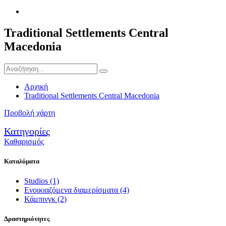
Traditional Settlements Central
Macedonia
Αρχική
Traditional Settlements Central Macedonia
Προβολή χάρτη
Κατηγορίες
Καθαρισμός
Καταλύματα
Studios
(1)
Ενοικιαζόμενα διαμερίσματα
(4)
Κάμπινγκ
(2)
Δραστηριότητες