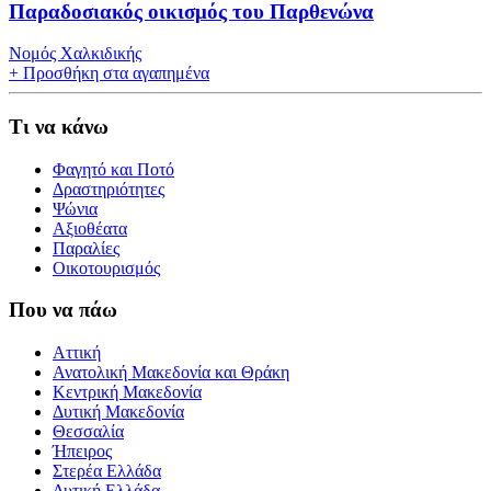
Παραδοσιακός οικισμός του Παρθενώνα
Νομός Χαλκιδικής
+
Προσθήκη στα αγαπημένα
Τι να κάνω
Φαγητό και Ποτό
Δραστηριότητες
Ψώνια
Αξιοθέατα
Παραλίες
Οικοτουρισμός
Που να πάω
Αττική
Ανατολική Μακεδονία και Θράκη
Κεντρική Μακεδονία
Δυτική Μακεδονία
Θεσσαλία
Ήπειρος
Στερέα Ελλάδα
Δυτική Ελλάδα