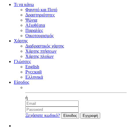
Τι να κάνω
Φαγητό και Ποτό
Δραστηριότητες
Ψώνια
Αξιοθέατα
Παραλίες
Οικοτουρισμός
Χάρτης
Διαδραστικός χάρτης
Χάρτης πτήσεων
Χάρτης πλοίων
Γλώσσες
English
Русский
Ελληνικά
Είσοδος
Facebook
ή
Ξεχάσατε κωδικό?