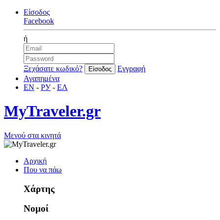
Είσοδος
Facebook
ή
Ξεχάσατε κωδικό?
Εγγραφή
Αγαπημένα
EN
-
РУ
-
ΕΛ
MyTraveler.gr
Μενού στα κινητά
Αρχική
Που να πάω
Χάρτης
Νομοί