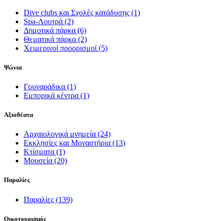
Dive clubs και Σχολές κατάδυσης
(1)
Spa-Λουτρά
(2)
Δημοτικά πάρκα
(6)
Θεματικά πάρκα
(2)
Χειμερινοί προορισμοί
(5)
Ψώνια
Γουναράδικα
(1)
Εμπορικά κέντρα
(1)
Αξιοθέατα
Αρχαιολογικά μνημεία
(24)
Εκκλησίες και Μοναστήρια
(13)
Κτίσματα
(1)
Μουσεία
(20)
Παραλίες
Παραλίες
(139)
Οικοτουρισμός