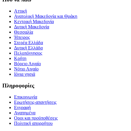
Αττική
Ανατολική Μακεδονία και Θράκη
Κεντρική Μακεδονία
Δυτική Μακεδονία
Θεσσαλία
Ήπειρος
Στερέα Ελλάδα
Δυτική Ελλάδα
Πελοπόννησος
Κρήτη
Βόρειο Αιγαίο
Νότιο Αιγαίο
Ιόνια νησιά
Πληροφορίες
Επικοινωνία
Ερωτήσεις-απαντήσεις
Εγγραφή
Αγαπημένα
Οροι και προϋποθέσεις
Πολιτική απορρήτου