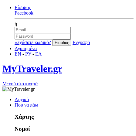
Είσοδος
Facebook
ή
Ξεχάσατε κωδικό?
Εγγραφή
Αγαπημένα
EN
-
РУ
-
ΕΛ
MyTraveler.gr
Μενού στα κινητά
Αρχική
Που να πάω
Χάρτης
Νομοί