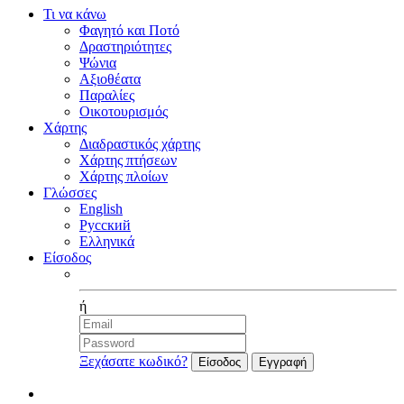
Τι να κάνω
Φαγητό και Ποτό
Δραστηριότητες
Ψώνια
Αξιοθέατα
Παραλίες
Οικοτουρισμός
Χάρτης
Διαδραστικός χάρτης
Χάρτης πτήσεων
Χάρτης πλοίων
Γλώσσες
English
Русский
Ελληνικά
Είσοδος
Facebook
ή
Ξεχάσατε κωδικό?