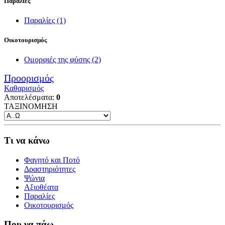
Παραλίες
Παραλίες
(1)
Οικοτουρισμός
Ομορφιές της φύσης
(2)
Προορισμός
Καθαρισμός
Αποτελέσματα:
0
ΤΑΞΙΝΟΜΗΣΗ
Τι να κάνω
Φαγητό και Ποτό
Δραστηριότητες
Ψώνια
Αξιοθέατα
Παραλίες
Οικοτουρισμός
Που να πάω