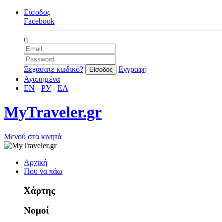
Είσοδος
Facebook
ή
Ξεχάσατε κωδικό?
Εγγραφή
Αγαπημένα
EN
-
РУ
-
ΕΛ
MyTraveler.gr
Μενού στα κινητά
Αρχική
Που να πάω
Χάρτης
Νομοί