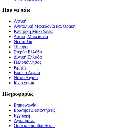
Που να πάω
Αττική
Ανατολική Μακεδονία και Θράκη
Κεντρική Μακεδονία
Δυτική Μακεδονία
Θεσσαλία
Ήπειρος
Στερέα Ελλάδα
Δυτική Ελλάδα
Πελοπόννησος
Κρήτη
Βόρειο Αιγαίο
Νότιο Αιγαίο
Ιόνια νησιά
Πληροφορίες
Επικοινωνία
Ερωτήσεις-απαντήσεις
Εγγραφή
Αγαπημένα
Οροι και προϋποθέσεις