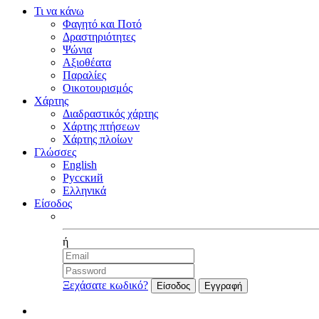
Τι να κάνω
Φαγητό και Ποτό
Δραστηριότητες
Ψώνια
Αξιοθέατα
Παραλίες
Οικοτουρισμός
Χάρτης
Διαδραστικός χάρτης
Χάρτης πτήσεων
Χάρτης πλοίων
Γλώσσες
English
Русский
Ελληνικά
Είσοδος
Facebook
ή
Ξεχάσατε κωδικό?