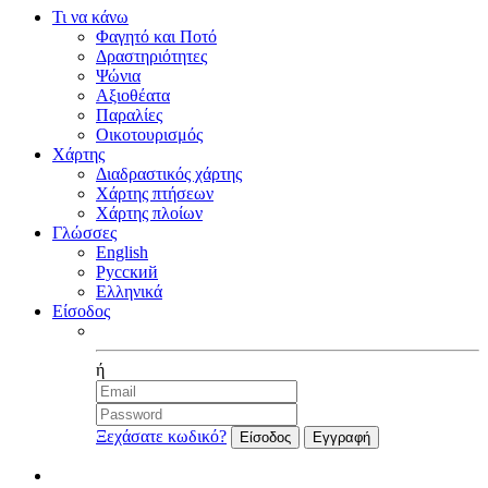
Τι να κάνω
Φαγητό και Ποτό
Δραστηριότητες
Ψώνια
Αξιοθέατα
Παραλίες
Οικοτουρισμός
Χάρτης
Διαδραστικός χάρτης
Χάρτης πτήσεων
Χάρτης πλοίων
Γλώσσες
English
Русский
Ελληνικά
Είσοδος
Facebook
ή
Ξεχάσατε κωδικό?