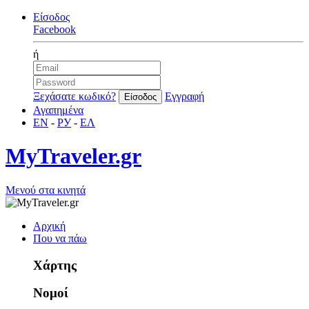
Είσοδος
Facebook
ή
Ξεχάσατε κωδικό?
Εγγραφή
Αγαπημένα
EN
-
РУ
-
ΕΛ
MyTraveler.gr
Μενού στα κινητά
Αρχική
Που να πάω
Χάρτης
Νομοί