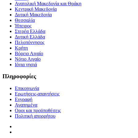
Ανατολική Μακεδονία και Θράκη
Κεντρική Μακεδονία
Δυτική Μακεδονία
Θεσσαλία
Ήπειρος
Στερέα Ελλάδα
Δυτική Ελλάδα
Πελοπόννησος
Κρήτη
Βόρειο Αιγαίο
Νότιο Αιγαίο
Ιόνια νησιά
Πληροφορίες
Επικοινωνία
Ερωτήσεις-απαντήσεις
Εγγραφή
Αγαπημένα
Οροι και προϋποθέσεις
Πολιτική απορρήτου