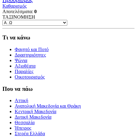
Καθαρισμός
Αποτελέσματα:
0
ΤΑΞΙΝΟΜΗΣΗ
Τι να κάνω
Φαγητό και Ποτό
Δραστηριότητες
Ψώνια
Αξιοθέατα
Παραλίες
Οικοτουρισμός
Που να πάω
Αττική
Ανατολική Μακεδονία και Θράκη
Κεντρική Μακεδονία
Δυτική Μακεδονία
Θεσσαλία
Ήπειρος
Στερέα Ελλάδα