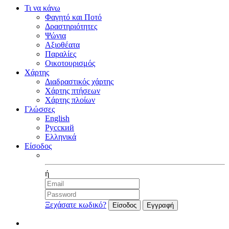
Τι να κάνω
Φαγητό και Ποτό
Δραστηριότητες
Ψώνια
Αξιοθέατα
Παραλίες
Οικοτουρισμός
Χάρτης
Διαδραστικός χάρτης
Χάρτης πτήσεων
Χάρτης πλοίων
Γλώσσες
English
Русский
Ελληνικά
Είσοδος
Facebook
ή
Ξεχάσατε κωδικό?