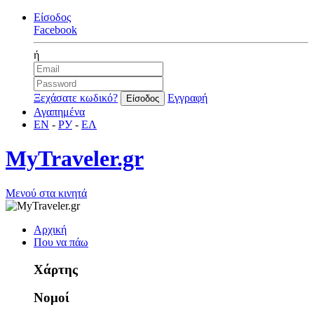
Είσοδος
Facebook
ή
Ξεχάσατε κωδικό?
Εγγραφή
Αγαπημένα
EN
-
РУ
-
ΕΛ
MyTraveler.gr
Μενού στα κινητά
Αρχική
Που να πάω
Χάρτης
Νομοί