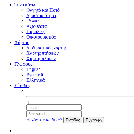
Τι να κάνω
Φαγητό και Ποτό
Δραστηριότητες
Ψώνια
Αξιοθέατα
Παραλίες
Οικοτουρισμός
Χάρτης
Διαδραστικός χάρτης
Χάρτης πτήσεων
Χάρτης πλοίων
Γλώσσες
English
Русский
Ελληνικά
Είσοδος
Facebook
ή
Ξεχάσατε κωδικό?