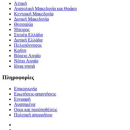
Αττική
Ανατολική Μακεδονία και Θράκη
Κεντρική Μακεδονία
Δυτική Μακεδονία
Θεσσαλία
Ήπειρος
Στερέα Ελλάδα
Δυτική Ελλάδα
Πελοπόννησος
Κρήτη
Βόρειο Αιγαίο
Νότιο Αιγαίο
Ιόνια νησιά
Πληροφορίες
Επικοινωνία
Ερωτήσεις-απαντήσεις
Εγγραφή
Αγαπημένα
Οροι και προϋποθέσεις
Πολιτική απορρήτου