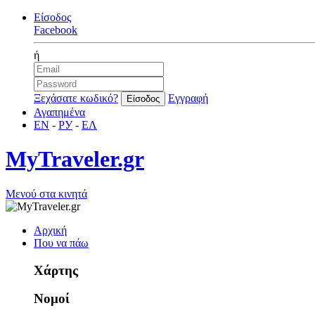
Είσοδος
Facebook
ή
Ξεχάσατε κωδικό?
Εγγραφή
Αγαπημένα
EN
-
РУ
-
ΕΛ
MyTraveler.gr
Μενού στα κινητά
Αρχική
Που να πάω
Χάρτης
Νομοί