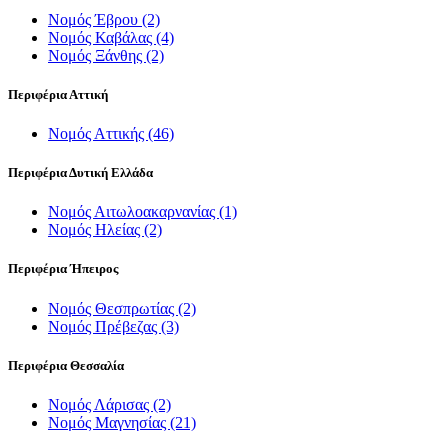
Νομός Έβρου
(2)
Νομός Καβάλας
(4)
Νομός Ξάνθης
(2)
Περιφέρια Αττική
Νομός Αττικής
(46)
Περιφέρια Δυτική Ελλάδα
Νομός Αιτωλοακαρνανίας
(1)
Νομός Ηλείας
(2)
Περιφέρια Ήπειρος
Νομός Θεσπρωτίας
(2)
Νομός Πρέβεζας
(3)
Περιφέρια Θεσσαλία
Νομός Λάρισας
(2)
Νομός Μαγνησίας
(21)