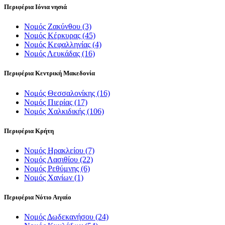
Περιφέρια Ιόνια νησιά
Νομός Ζακύνθου
(3)
Νομός Κέρκυρας
(45)
Νομός Κεφαλληνίας
(4)
Νομός Λευκάδας
(16)
Περιφέρια Κεντρική Μακεδονία
Νομός Θεσσαλονίκης
(16)
Νομός Πιερίας
(17)
Νομός Χαλκιδικής
(106)
Περιφέρια Κρήτη
Νομός Ηρακλείου
(7)
Νομός Λασιθίου
(22)
Νομός Ρεθύμνης
(6)
Νομός Χανίων
(1)
Περιφέρια Νότιο Αιγαίο
Νομός Δωδεκανήσου
(24)