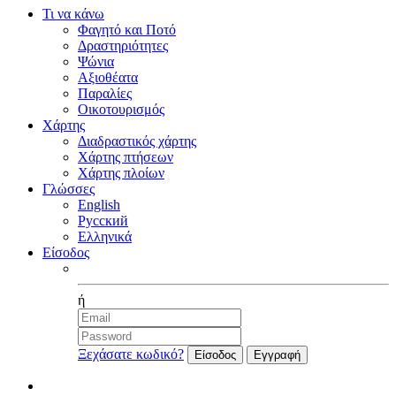
Τι να κάνω
Φαγητό και Ποτό
Δραστηριότητες
Ψώνια
Αξιοθέατα
Παραλίες
Οικοτουρισμός
Χάρτης
Διαδραστικός χάρτης
Χάρτης πτήσεων
Χάρτης πλοίων
Γλώσσες
English
Русский
Ελληνικά
Είσοδος
Facebook
ή
Ξεχάσατε κωδικό?