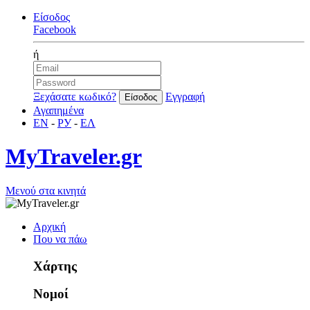
Είσοδος
Facebook
ή
Ξεχάσατε κωδικό?
Εγγραφή
Αγαπημένα
EN
-
РУ
-
ΕΛ
MyTraveler.gr
Μενού στα κινητά
Αρχική
Που να πάω
Χάρτης
Νομοί