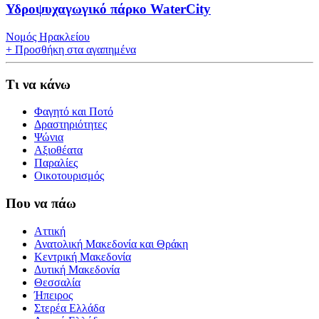
Υδροψυχαγωγικό πάρκο WaterCity
Νομός Ηρακλείου
+
Προσθήκη στα αγαπημένα
Τι να κάνω
Φαγητό και Ποτό
Δραστηριότητες
Ψώνια
Αξιοθέατα
Παραλίες
Οικοτουρισμός
Που να πάω
Αττική
Ανατολική Μακεδονία και Θράκη
Κεντρική Μακεδονία
Δυτική Μακεδονία
Θεσσαλία
Ήπειρος
Στερέα Ελλάδα