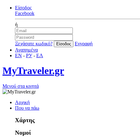
Είσοδος
Facebook
ή
Ξεχάσατε κωδικό?
Εγγραφή
Αγαπημένα
EN
-
РУ
-
ΕΛ
MyTraveler.gr
Μενού στα κινητά
Αρχική
Που να πάω
Χάρτης
Νομοί