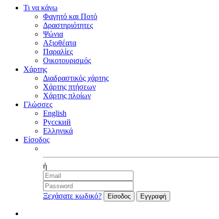
Τι να κάνω
Φαγητό και Ποτό
Δραστηριότητες
Ψώνια
Αξιοθέατα
Παραλίες
Οικοτουρισμός
Χάρτης
Διαδραστικός χάρτης
Χάρτης πτήσεων
Χάρτης πλοίων
Γλώσσες
English
Русский
Ελληνικά
Είσοδος
Facebook
ή
Ξεχάσατε κωδικό?