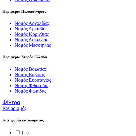
Περιφέρια Πελοπόννησος
Νομός Αργολίδας
Νομός Αρκαδίας
Νομός Κορινθίας
Νομός Λακωνίας
Νομός Μεσσηνίας
Περιφέρια Στερέα Ελλάδα
Νομός Βοιωτίας
Νομός Εύβοιας
Νομός Ευρυτανίας
Νομός Φθιώτιδας
Νομός Φωκίδας
Φίλτρα
Καθαρισμός
Κατηγορία καταλύματος
(...)