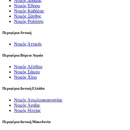
Νομός Δράμας
Νομός Έβρου
Νομός Καβάλας
Νομός Ξάνθης
Νομός Ροδόπης
Περιφέρια Αττική
Νομός Αττικής
Περιφέρια Βόρειο Αιγαίο
Νομός Λέσβου
Νομός Σάμου
Νομός Χίου
Περιφέρια Δυτική Ελλάδα
Νομός Αιτωλοακαρνανίας
Νομός Αχαΐας
Νομός Ηλείας
Περιφέρια Δυτική Μακεδονία