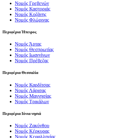
Νομός Γρεβενών
Νομός Καστοριάς
Νομός Κοζάνης
Νομός Φλώρινας
Περιφέρια Ήπειρος
Νομός Άρτας
Νομός Θεσπρωτίας
Νομός Ιωαννίνων
Νομός Πρέβεζας
Περιφέρια Θεσσαλία
Νομός Καρδίτσας
Νομός Λάρισας
Νομός Μαγνησίας
Νομός Τρικάλων
Περιφέρια Ιόνια νησιά
Νομός Ζακύνθου
Νομός Κέρκυρας
Νομός Κεφαλληνίας