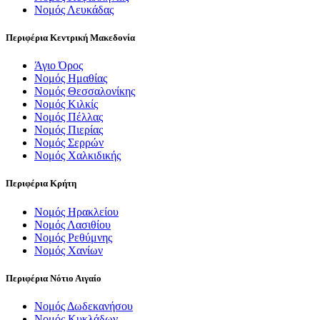
Νομός Λευκάδας
Περιφέρια Κεντρική Μακεδονία
Άγιο Όρος
Νομός Ημαθίας
Νομός Θεσσαλονίκης
Νομός Κιλκίς
Νομός Πέλλας
Νομός Πιερίας
Νομός Σερρών
Νομός Χαλκιδικής
Περιφέρια Κρήτη
Νομός Ηρακλείου
Νομός Λασιθίου
Νομός Ρεθύμνης
Νομός Χανίων
Περιφέρια Νότιο Αιγαίο
Νομός Δωδεκανήσου
Νομός Κυκλάδων