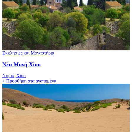
Εκκλησίες και Μοναστήρια
Νέα Μονή Χίου
Νομός Χίου
+
Προσθήκη στα αγαπημένα