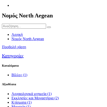
Νομός North Aegean
Αρχική
Νομός North Aegean
Προβολή χάρτη
Κατηγορίες
Καταλύματα
Βίλλες
(1)
Αξιοθέατα
Αρχαιολογικά μνημεία
(1)
Εκκλησίες και Μοναστήρια
(2)
Κτίσματα
(1)
Μουσεία
(1)