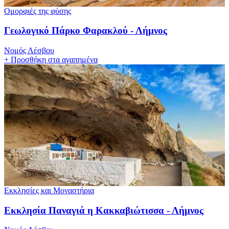
Ομορφιές της φύσης
Γεωλογικό Πάρκο Φαρακλού - Λήμνος
Νομός Λέσβου
+
Προσθήκη στα αγαπημένα
Εκκλησίες και Μοναστήρια
Εκκλησία Παναγιά η Κακκαβιώτισσα - Λήμνος