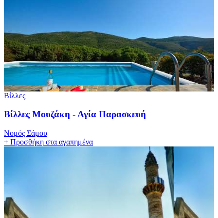
Βίλλες
Βίλλες Μουζάκη - Αγία Παρασκευή
Νομός Σάμου
+
Προσθήκη στα αγαπημένα