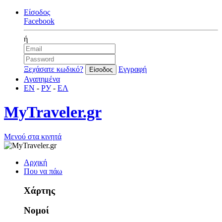
Είσοδος
Facebook
ή
Ξεχάσατε κωδικό?
Εγγραφή
Αγαπημένα
EN
-
РУ
-
ΕΛ
MyTraveler.gr
Μενού στα κινητά
Αρχική
Που να πάω
Χάρτης
Νομοί