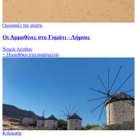
Ομορφιές της φύσης
Οι Αμμοθίνες στο Γομάτι - Λήμνος
Νομός Λέσβου
+
Προσθήκη στα αγαπημένα
Κτίσματα