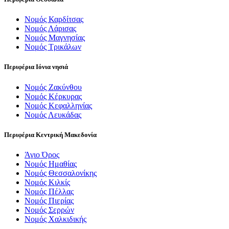
Νομός Καρδίτσας
Νομός Λάρισας
Νομός Μαγνησίας
Νομός Τρικάλων
Περιφέρια Ιόνια νησιά
Νομός Ζακύνθου
Νομός Κέρκυρας
Νομός Κεφαλληνίας
Νομός Λευκάδας
Περιφέρια Κεντρική Μακεδονία
Άγιο Όρος
Νομός Ημαθίας
Νομός Θεσσαλονίκης
Νομός Κιλκίς
Νομός Πέλλας
Νομός Πιερίας
Νομός Σερρών
Νομός Χαλκιδικής