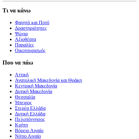
Τι να κάνω
Φαγητό και Ποτό
Δραστηριότητες
Ψώνια
Αξιοθέατα
Παραλίες
Οικοτουρισμός
Που να πάω
Αττική
Ανατολική Μακεδονία και Θράκη
Κεντρική Μακεδονία
Δυτική Μακεδονία
Θεσσαλία
Ήπειρος
Στερέα Ελλάδα
Δυτική Ελλάδα
Πελοπόννησος
Κρήτη
Βόρειο Αιγαίο
Νότιο Αιγαίο