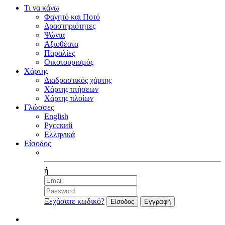
Τι να κάνω
Φαγητό και Ποτό
Δραστηριότητες
Ψώνια
Αξιοθέατα
Παραλίες
Οικοτουρισμός
Χάρτης
Διαδραστικός χάρτης
Χάρτης πτήσεων
Χάρτης πλοίων
Γλώσσες
English
Русский
Ελληνικά
Είσοδος
Facebook
ή
Ξεχάσατε κωδικό?