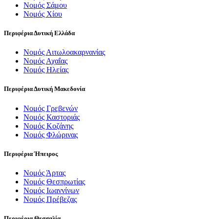
Νομός Σάμου
Νομός Χίου
Περιφέρια Δυτική Ελλάδα
Νομός Αιτωλοακαρνανίας
Νομός Αχαΐας
Νομός Ηλείας
Περιφέρια Δυτική Μακεδονία
Νομός Γρεβενών
Νομός Καστοριάς
Νομός Κοζάνης
Νομός Φλώρινας
Περιφέρια Ήπειρος
Νομός Άρτας
Νομός Θεσπρωτίας
Νομός Ιωαννίνων
Νομός Πρέβεζας
Περιφέρια Θεσσαλία