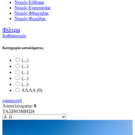
Νομός Εύβοιας
Νομός Ευρυτανίας
Νομός Φθιώτιδας
Νομός Φωκίδας
Φίλτρα
Καθαρισμός
Κατηγορία καταλύματος
(...)
(...)
(...)
(...)
(...)
ΑΛΛΑ (9)
εφαρμογή
Αποτελέσματα:
9
ΤΑΞΙΝΟΜΗΣΗ