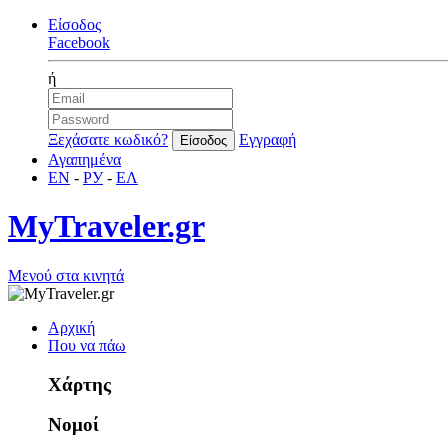
Είσοδος
Facebook
ή
Ξεχάσατε κωδικό?
Εγγραφή
Αγαπημένα
EN
-
РУ
-
ΕΛ
MyTraveler.gr
Μενού στα κινητά
Αρχική
Που να πάω
Χάρτης
Νομοί