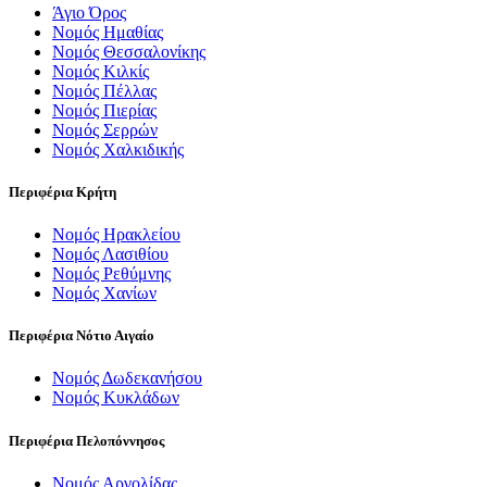
Άγιο Όρος
Νομός Ημαθίας
Νομός Θεσσαλονίκης
Νομός Κιλκίς
Νομός Πέλλας
Νομός Πιερίας
Νομός Σερρών
Νομός Χαλκιδικής
Περιφέρια Κρήτη
Νομός Ηρακλείου
Νομός Λασιθίου
Νομός Ρεθύμνης
Νομός Χανίων
Περιφέρια Νότιο Αιγαίο
Νομός Δωδεκανήσου
Νομός Κυκλάδων
Περιφέρια Πελοπόννησος
Νομός Αργολίδας