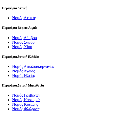
Περιφέρια Αττική
Νομός Αττικής
Περιφέρια Βόρειο Αιγαίο
Νομός Λέσβου
Νομός Σάμου
Νομός Χίου
Περιφέρια Δυτική Ελλάδα
Νομός Αιτωλοακαρνανίας
Νομός Αχαΐας
Νομός Ηλείας
Περιφέρια Δυτική Μακεδονία
Νομός Γρεβενών
Νομός Καστοριάς
Νομός Κοζάνης
Νομός Φλώρινας