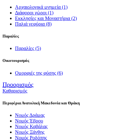
Αρχαιολογικά μνημεία
(1)
Διάφοροι χώροι
(1)
Εκκλησίες και Μοναστήρια
(2)
Παλιά γεφύρια
(8)
Παραλίες
Παραλίες
(5)
Οικοτουρισμός
Ομορφιές της φύσης
(6)
Προορισμός
Καθαρισμός
Περιφέρια Ανατολική Μακεδονία και Θράκη
Νομός Δράμας
Νομός Έβρου
Νομός Καβάλας
Νομός Ξάνθης
Νομός Ροδόπης