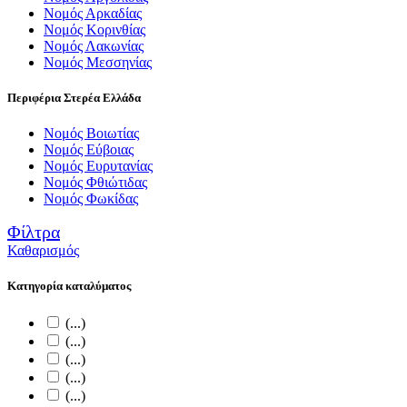
Νομός Αρκαδίας
Νομός Κορινθίας
Νομός Λακωνίας
Νομός Μεσσηνίας
Περιφέρια Στερέα Ελλάδα
Νομός Βοιωτίας
Νομός Εύβοιας
Νομός Ευρυτανίας
Νομός Φθιώτιδας
Νομός Φωκίδας
Φίλτρα
Καθαρισμός
Κατηγορία καταλύματος
(...)
(...)
(...)
(...)
(...)