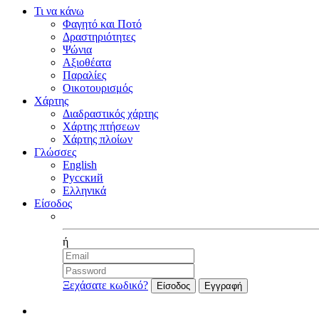
Τι να κάνω
Φαγητό και Ποτό
Δραστηριότητες
Ψώνια
Αξιοθέατα
Παραλίες
Οικοτουρισμός
Χάρτης
Διαδραστικός χάρτης
Χάρτης πτήσεων
Χάρτης πλοίων
Γλώσσες
English
Русский
Ελληνικά
Είσοδος
Facebook
ή
Ξεχάσατε κωδικό?