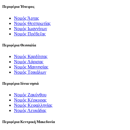
Περιφέρια Ήπειρος
Νομός Άρτας
Νομός Θεσπρωτίας
Νομός Ιωαννίνων
Νομός Πρέβεζας
Περιφέρια Θεσσαλία
Νομός Καρδίτσας
Νομός Λάρισας
Νομός Μαγνησίας
Νομός Τρικάλων
Περιφέρια Ιόνια νησιά
Νομός Ζακύνθου
Νομός Κέρκυρας
Νομός Κεφαλληνίας
Νομός Λευκάδας
Περιφέρια Κεντρική Μακεδονία