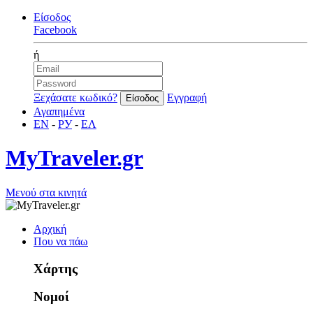
Είσοδος
Facebook
ή
Ξεχάσατε κωδικό?
Εγγραφή
Αγαπημένα
EN
-
РУ
-
ΕΛ
MyTraveler.gr
Μενού στα κινητά
Αρχική
Που να πάω
Χάρτης
Νομοί