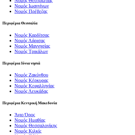
Νομός Θεσπρωτίας
Νομός Ιωαννίνων
Νομός Πρέβεζας
Περιφέρια Θεσσαλία
Νομός Καρδίτσας
Νομός Λάρισας
Νομός Μαγνησίας
Νομός Τρικάλων
Περιφέρια Ιόνια νησιά
Νομός Ζακύνθου
Νομός Κέρκυρας
Νομός Κεφαλληνίας
Νομός Λευκάδας
Περιφέρια Κεντρική Μακεδονία
Άγιο Όρος
Νομός Ημαθίας
Νομός Θεσσαλονίκης
Νομός Κιλκίς