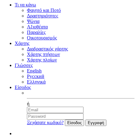
Τι να κάνω
Φαγητό και Ποτό
Δραστηριότητες
Ψώνια
Αξιοθέατα
Παραλίες
Οικοτουρισμός
Χάρτης
Διαδραστικός χάρτης
Χάρτης πτήσεων
Χάρτης πλοίων
Γλώσσες
English
Русский
Ελληνικά
Είσοδος
Facebook
ή
Ξεχάσατε κωδικό?