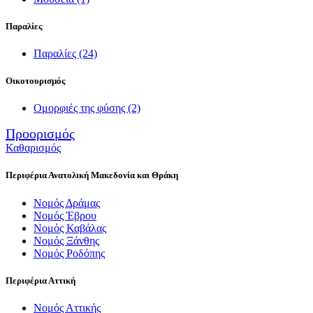
Παραλίες
Παραλίες
(24)
Οικοτουρισμός
Ομορφιές της φύσης
(2)
Προορισμός
Καθαρισμός
Περιφέρια Ανατολική Μακεδονία και Θράκη
Νομός Δράμας
Νομός Έβρου
Νομός Καβάλας
Νομός Ξάνθης
Νομός Ροδόπης
Περιφέρια Αττική
Νομός Αττικής