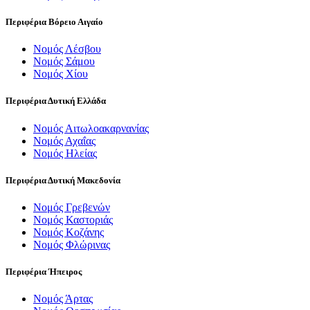
Περιφέρια Βόρειο Αιγαίο
Νομός Λέσβου
Νομός Σάμου
Νομός Χίου
Περιφέρια Δυτική Ελλάδα
Νομός Αιτωλοακαρνανίας
Νομός Αχαΐας
Νομός Ηλείας
Περιφέρια Δυτική Μακεδονία
Νομός Γρεβενών
Νομός Καστοριάς
Νομός Κοζάνης
Νομός Φλώρινας
Περιφέρια Ήπειρος
Νομός Άρτας