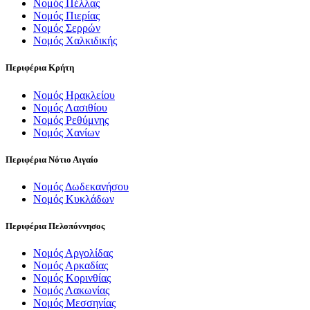
Νομός Πέλλας
Νομός Πιερίας
Νομός Σερρών
Νομός Χαλκιδικής
Περιφέρια Κρήτη
Νομός Ηρακλείου
Νομός Λασιθίου
Νομός Ρεθύμνης
Νομός Χανίων
Περιφέρια Νότιο Αιγαίο
Νομός Δωδεκανήσου
Νομός Κυκλάδων
Περιφέρια Πελοπόννησος
Νομός Αργολίδας
Νομός Αρκαδίας
Νομός Κορινθίας
Νομός Λακωνίας
Νομός Μεσσηνίας