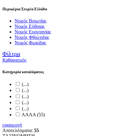
Περιφέρια Στερέα Ελλάδα
Νομός Βοιωτίας
Νομός Εύβοιας
Νομός Ευρυτανίας
Νομός Φθιώτιδας
Νομός Φωκίδας
Φίλτρα
Καθαρισμός
Κατηγορία καταλύματος
(...)
(...)
(...)
(...)
(...)
ΑΛΛΑ (55)
εφαρμογή
Αποτελέσματα:
55
ΤΑΞΙΝΟΜΗΣΗ