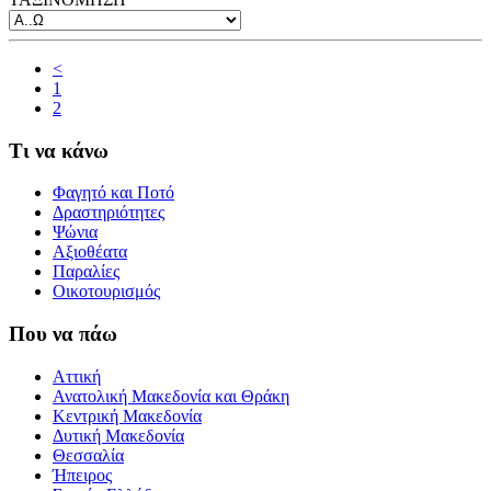
<
1
2
Τι να κάνω
Φαγητό και Ποτό
Δραστηριότητες
Ψώνια
Αξιοθέατα
Παραλίες
Οικοτουρισμός
Που να πάω
Αττική
Ανατολική Μακεδονία και Θράκη
Κεντρική Μακεδονία
Δυτική Μακεδονία
Θεσσαλία
Ήπειρος