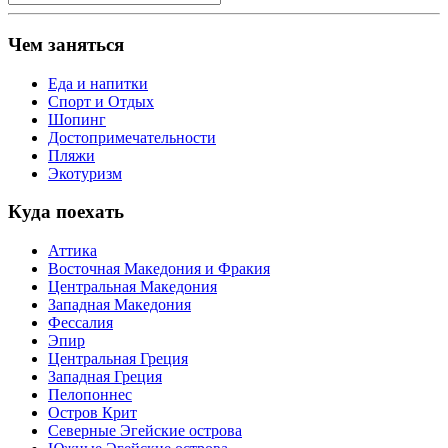
Чем заняться
Еда и напитки
Спорт и Отдых
Шопинг
Достопримечательности
Пляжи
Экотуризм
Куда поехать
Аттика
Восточная Македония и Фракия
Центральная Македония
Западная Македония
Фессалия
Эпир
Центральная Греция
Западная Греция
Пелопоннес
Остров Крит
Северные Эгейские острова