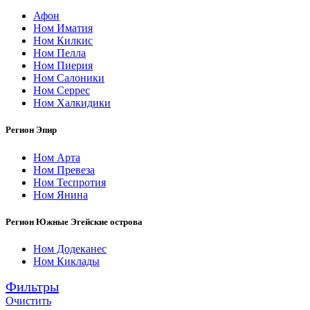
Афон
Ном Иматия
Ном Килкис
Ном Пелла
Ном Пиерия
Ном Салоники
Ном Серрес
Ном Халкидики
Регион Эпир
Ном Арта
Ном Превеза
Ном Теспротия
Ном Янина
Регион Южные Эгейские острова
Ном Додеканес
Ном Киклады
Фильтры
Очистить