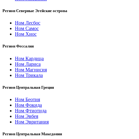
Регион Северные Эгейские острова
Ном Лесбос
Ном Самос
Ном Хиос
Регион Фессалия
Ном Кардица
Ном Лариса
Ном Магнисия
Ном Трикала
Регион Центральная Греция
Ном Беотия
Ном Фокида
Ном Фтиотида
Ном Эвбея
Ном Эвритания
Регион Центральная Македония