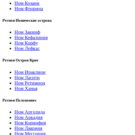
Ном Козани
Ном Флорина
Регион Ионические острова
Ном Закинф
Ном Кефалиния
Ном Корфу
Ном Лефкас
Регион Остров Крит
Ном Ираклион
Ном Ласити
Ном Ретимнон
Ном Ханья
Регион Пелопоннес
Ном Арголида
Ном Аркадия
Ном Коринфия
Ном Лакония
Ном Мессиния