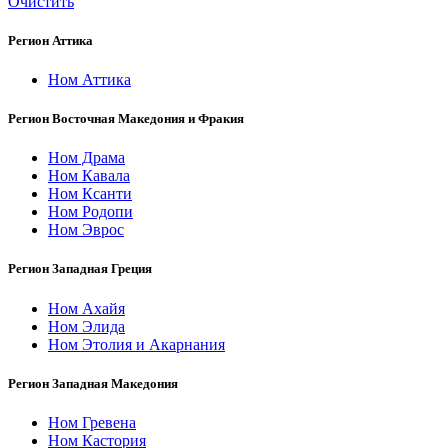
Очистить
Регион Аттика
Ном Аттика
Регион Восточная Македония и Фракия
Ном Драма
Ном Кавала
Ном Ксанти
Ном Родопи
Ном Эврос
Регион Западная Греция
Ном Ахайя
Ном Элида
Ном Этолия и Акарнания
Регион Западная Македония
Ном Гревена
Ном Кастория