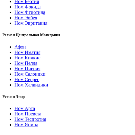
Ном Беотия
Ном Фокида
Ном Фтиотида
Ном Эвбея
Ном Эвритания
Регион Центральная Македония
Афон
Ном Иматия
Ном Килкис
Ном Пелла
Ном Пиерия
Ном Салоники
Ном Серрес
Ном Халкидики
Регион Эпир
Ном Арта
Ном Превеза
Ном Теспротия
Ном Янина