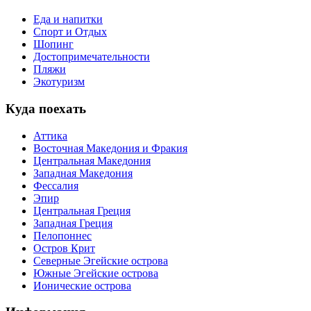
Еда и напитки
Спорт и Отдых
Шопинг
Достопримечательности
Пляжи
Экотуризм
Куда поехать
Аттика
Восточная Македония и Фракия
Центральная Македония
Западная Македония
Фессалия
Эпир
Центральная Греция
Западная Греция
Пелопоннес
Остров Крит
Северные Эгейские острова
Южные Эгейские острова
Ионические острова