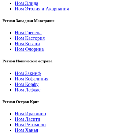
Ном Элида
Ном Этолия и Акарнания
Регион Западная Македония
Ном Гревена
Ном Кастория
Ном Козани
Ном Флорина
Регион Ионические острова
Ном Закинф
Ном Кефалиния
Ном Корфу
Ном Лефкас
Регион Остров Крит
Ном Ираклион
Ном Ласити
Ном Ретимнон
Ном Ханья