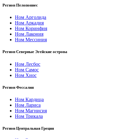
Регион Пелопоннес
Ном Арголида
Ном Аркадия
Ном Коринфия
Ном Лакония
Ном Мессиния
Регион Северные Эгейские острова
Ном Лесбос
Ном Самос
Ном Хиос
Регион Фессалия
Ном Кардица
Ном Лариса
Ном Магнисия
Ном Трикала
Регион Центральная Греция