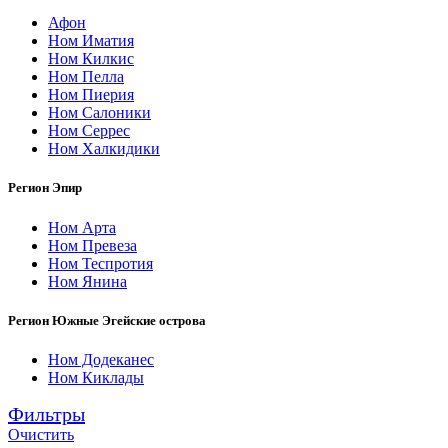
Афон
Ном Иматия
Ном Килкис
Ном Пелла
Ном Пиерия
Ном Салоники
Ном Серрес
Ном Халкидики
Регион Эпир
Ном Арта
Ном Превеза
Ном Теспротия
Ном Янина
Регион Южные Эгейские острова
Ном Додеканес
Ном Киклады
Фильтры
Очистить