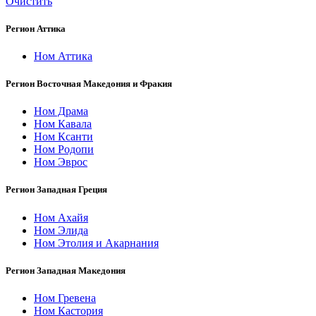
Очистить
Регион Аттика
Ном Аттика
Регион Восточная Македония и Фракия
Ном Драма
Ном Кавала
Ном Ксанти
Ном Родопи
Ном Эврос
Регион Западная Греция
Ном Ахайя
Ном Элида
Ном Этолия и Акарнания
Регион Западная Македония
Ном Гревена
Ном Кастория