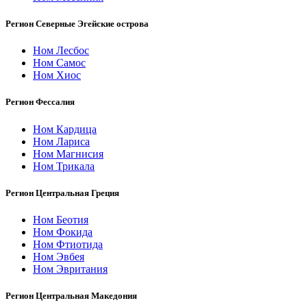
Регион Северные Эгейские острова
Ном Лесбос
Ном Самос
Ном Хиос
Регион Фессалия
Ном Кардица
Ном Лариса
Ном Магнисия
Ном Трикала
Регион Центральная Греция
Ном Беотия
Ном Фокида
Ном Фтиотида
Ном Эвбея
Ном Эвритания
Регион Центральная Македония