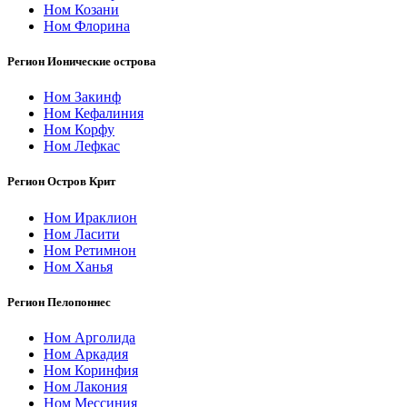
Ном Козани
Ном Флорина
Регион Ионические острова
Ном Закинф
Ном Кефалиния
Ном Корфу
Ном Лефкас
Регион Остров Крит
Ном Ираклион
Ном Ласити
Ном Ретимнон
Ном Ханья
Регион Пелопоннес
Ном Арголида
Ном Аркадия
Ном Коринфия
Ном Лакония
Ном Мессиния