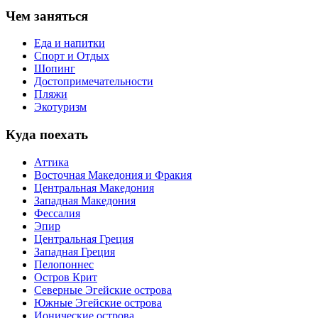
Чем заняться
Еда и напитки
Спорт и Отдых
Шопинг
Достопримечательности
Пляжи
Экотуризм
Куда поехать
Аттика
Восточная Македония и Фракия
Центральная Македония
Западная Македония
Фессалия
Эпир
Центральная Греция
Западная Греция
Пелопоннес
Остров Крит
Северные Эгейские острова
Южные Эгейские острова
Ионические острова