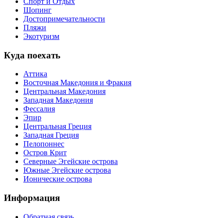
Спорт и Отдых
Шопинг
Достопримечательности
Пляжи
Экотуризм
Куда поехать
Аттика
Восточная Македония и Фракия
Центральная Македония
Западная Македония
Фессалия
Эпир
Центральная Греция
Западная Греция
Пелопоннес
Остров Крит
Северные Эгейские острова
Южные Эгейские острова
Ионические острова
Информация
Обратная связь