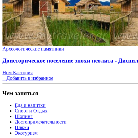
Археологические памятники
Доисторическое поселение эпохи неолита - Диспи
Ном Кастория
+
Добавить в избранное
Чем заняться
Еда и напитки
Спорт и Отдых
Шопинг
Достопримечательности
Пляжи
Экотуризм