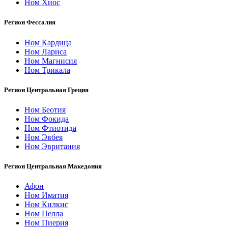
Ном Хиос
Регион Фессалия
Ном Кардица
Ном Лариса
Ном Магнисия
Ном Трикала
Регион Центральная Греция
Ном Беотия
Ном Фокида
Ном Фтиотида
Ном Эвбея
Ном Эвритания
Регион Центральная Македония
Афон
Ном Иматия
Ном Килкис
Ном Пелла
Ном Пиерия