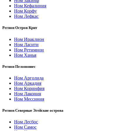
Ном Закинф
Ном Кефалиния
Ном Корфу
Ном Лефкас
Регион Остров Крит
Ном Ираклион
Ном Ласити
Ном Ретимнон
Ном Ханья
Регион Пелопоннес
Ном Арголида
Ном Аркадия
Ном Коринфия
Ном Лакония
Ном Мессиния
Регион Северные Эгейские острова
Ном Лесбос
Ном Самос