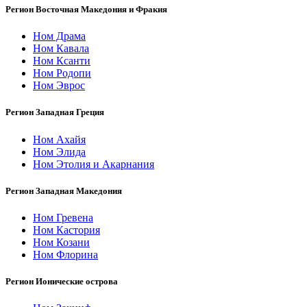
Регион Восточная Македония и Фракия
Ном Драма
Ном Кавала
Ном Ксанти
Ном Родопи
Ном Эврос
Регион Западная Греция
Ном Ахайя
Ном Элида
Ном Этолия и Акарнания
Регион Западная Македония
Ном Гревена
Ном Кастория
Ном Козани
Ном Флорина
Регион Ионические острова