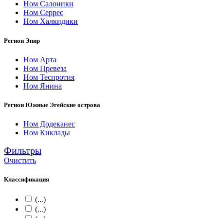
Ном Салоники
Ном Серрес
Ном Халкидики
Регион Эпир
Ном Арта
Ном Превеза
Ном Теспротия
Ном Янина
Регион Южные Эгейские острова
Ном Додеканес
Ном Киклады
Фильтры
Очистить
Классификация
(...)
(...)