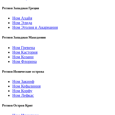
Регион Западная Греция
Ном Ахайя
Ном Элида
Ном Этолия и Акарнания
Регион Западная Македония
Ном Гревена
Ном Кастория
Ном Козани
Ном Флорина
Регион Ионические острова
Ном Закинф
Ном Кефалиния
Ном Корфу
Ном Лефкас
Регион Остров Крит