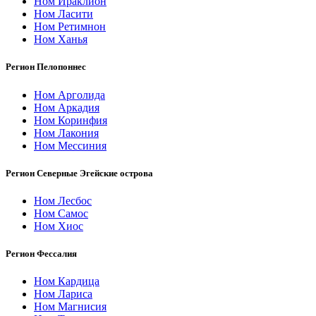
Ном Ираклион
Ном Ласити
Ном Ретимнон
Ном Ханья
Регион Пелопоннес
Ном Арголида
Ном Аркадия
Ном Коринфия
Ном Лакония
Ном Мессиния
Регион Северные Эгейские острова
Ном Лесбос
Ном Самос
Ном Хиос
Регион Фессалия
Ном Кардица
Ном Лариса
Ном Магнисия