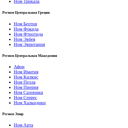
Ном Трикала
Регион Центральная Греция
Ном Беотия
Ном Фокида
Ном Фтиотида
Ном Эвбея
Ном Эвритания
Регион Центральная Македония
Афон
Ном Иматия
Ном Килкис
Ном Пелла
Ном Пиерия
Ном Салоники
Ном Серрес
Ном Халкидики
Регион Эпир
Ном Арта