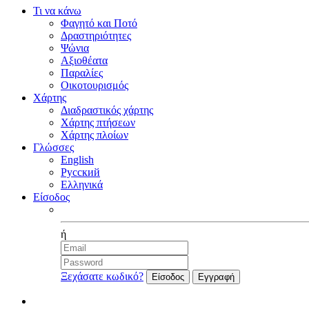
Τι να κάνω
Φαγητό και Ποτό
Δραστηριότητες
Ψώνια
Αξιοθέατα
Παραλίες
Οικοτουρισμός
Χάρτης
Διαδραστικός χάρτης
Χάρτης πτήσεων
Χάρτης πλοίων
Γλώσσες
English
Русский
Ελληνικά
Είσοδος
Facebook
ή
Ξεχάσατε κωδικό?