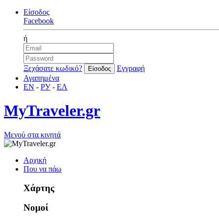
Είσοδος
Facebook
ή
Ξεχάσατε κωδικό?
Εγγραφή
Αγαπημένα
EN
-
РУ
-
ΕΛ
MyTraveler.gr
Μενού στα κινητά
Αρχική
Που να πάω
Χάρτης
Νομοί