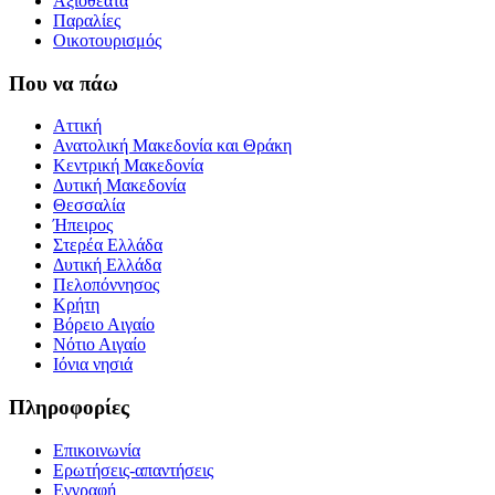
Αξιοθέατα
Παραλίες
Οικοτουρισμός
Που να πάω
Αττική
Ανατολική Μακεδονία και Θράκη
Κεντρική Μακεδονία
Δυτική Μακεδονία
Θεσσαλία
Ήπειρος
Στερέα Ελλάδα
Δυτική Ελλάδα
Πελοπόννησος
Κρήτη
Βόρειο Αιγαίο
Νότιο Αιγαίο
Ιόνια νησιά
Πληροφορίες
Επικοινωνία
Ερωτήσεις-απαντήσεις
Εγγραφή