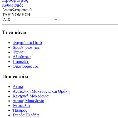
Καθαρισμός
Αποτελέσματα:
0
ΤΑΞΙΝΟΜΗΣΗ
Τι να κάνω
Φαγητό και Ποτό
Δραστηριότητες
Ψώνια
Αξιοθέατα
Παραλίες
Οικοτουρισμός
Που να πάω
Αττική
Ανατολική Μακεδονία και Θράκη
Κεντρική Μακεδονία
Δυτική Μακεδονία
Θεσσαλία
Ήπειρος
Στερέα Ελλάδα