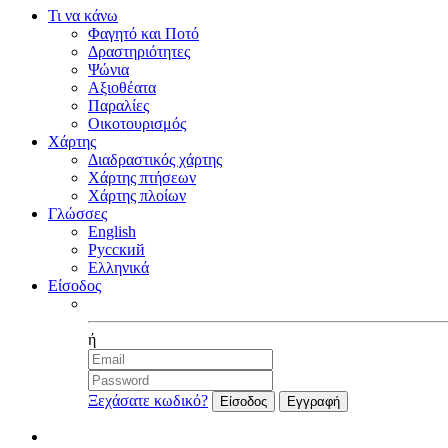
Τι να κάνω
Φαγητό και Ποτό
Δραστηριότητες
Ψώνια
Αξιοθέατα
Παραλίες
Οικοτουρισμός
Χάρτης
Διαδραστικός χάρτης
Χάρτης πτήσεων
Χάρτης πλοίων
Γλώσσες
English
Русский
Ελληνικά
Είσοδος
Facebook
ή
Ξεχάσατε κωδικό?