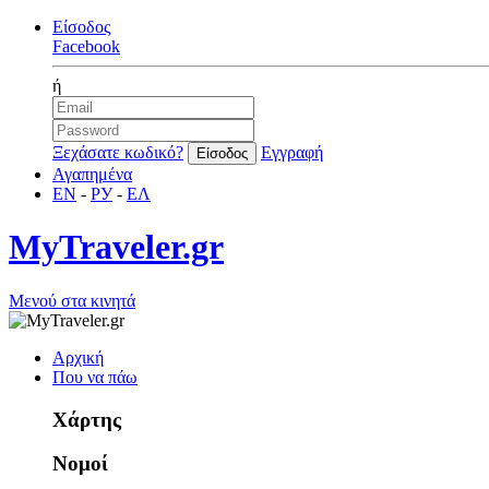
Είσοδος
Facebook
ή
Ξεχάσατε κωδικό?
Εγγραφή
Αγαπημένα
EN
-
РУ
-
ΕΛ
MyTraveler.gr
Μενού στα κινητά
Αρχική
Που να πάω
Χάρτης
Νομοί