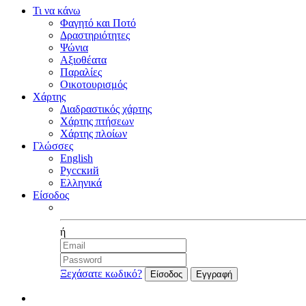
Τι να κάνω
Φαγητό και Ποτό
Δραστηριότητες
Ψώνια
Αξιοθέατα
Παραλίες
Οικοτουρισμός
Χάρτης
Διαδραστικός χάρτης
Χάρτης πτήσεων
Χάρτης πλοίων
Γλώσσες
English
Русский
Ελληνικά
Είσοδος
Facebook
ή
Ξεχάσατε κωδικό?