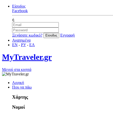
Είσοδος
Facebook
ή
Ξεχάσατε κωδικό?
Εγγραφή
Αγαπημένα
EN
-
РУ
-
ΕΛ
MyTraveler.gr
Μενού στα κινητά
Αρχική
Που να πάω
Χάρτης
Νομοί