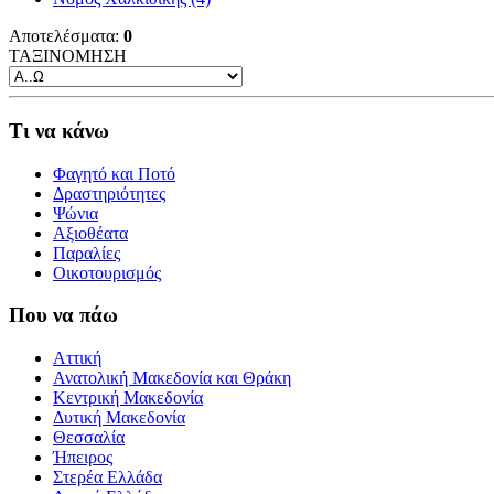
Αποτελέσματα:
0
ΤΑΞΙΝΟΜΗΣΗ
Τι να κάνω
Φαγητό και Ποτό
Δραστηριότητες
Ψώνια
Αξιοθέατα
Παραλίες
Οικοτουρισμός
Που να πάω
Αττική
Ανατολική Μακεδονία και Θράκη
Κεντρική Μακεδονία
Δυτική Μακεδονία
Θεσσαλία
Ήπειρος
Στερέα Ελλάδα