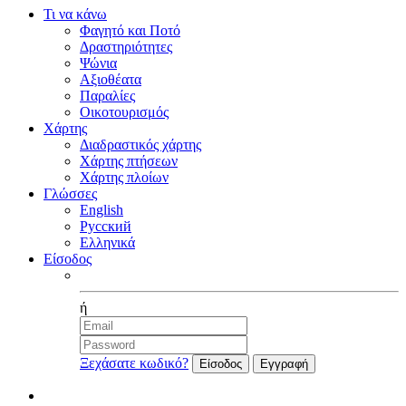
Τι να κάνω
Φαγητό και Ποτό
Δραστηριότητες
Ψώνια
Αξιοθέατα
Παραλίες
Οικοτουρισμός
Χάρτης
Διαδραστικός χάρτης
Χάρτης πτήσεων
Χάρτης πλοίων
Γλώσσες
English
Русский
Ελληνικά
Είσοδος
Facebook
ή
Ξεχάσατε κωδικό?