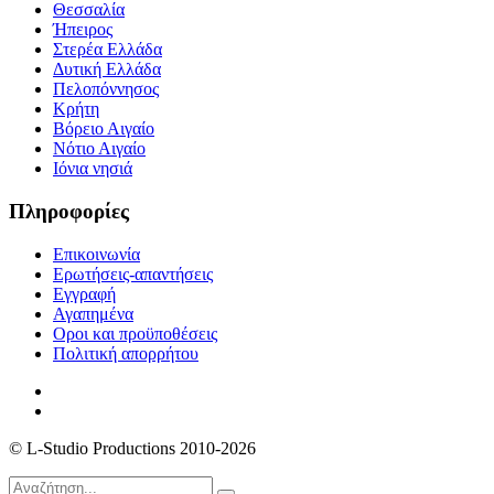
Θεσσαλία
Ήπειρος
Στερέα Ελλάδα
Δυτική Ελλάδα
Πελοπόννησος
Κρήτη
Βόρειο Αιγαίο
Νότιο Αιγαίο
Ιόνια νησιά
Πληροφορίες
Επικοινωνία
Ερωτήσεις-απαντήσεις
Εγγραφή
Αγαπημένα
Οροι και προϋποθέσεις
Πολιτική απορρήτου
© L-Studio Productions 2010-2026