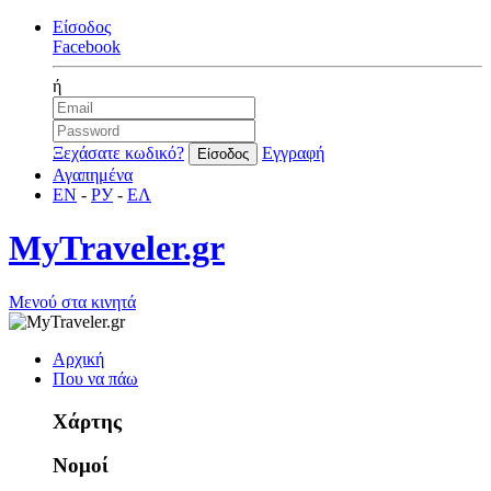
Είσοδος
Facebook
ή
Ξεχάσατε κωδικό?
Εγγραφή
Αγαπημένα
EN
-
РУ
-
ΕΛ
MyTraveler.gr
Μενού στα κινητά
Αρχική
Που να πάω
Χάρτης
Νομοί