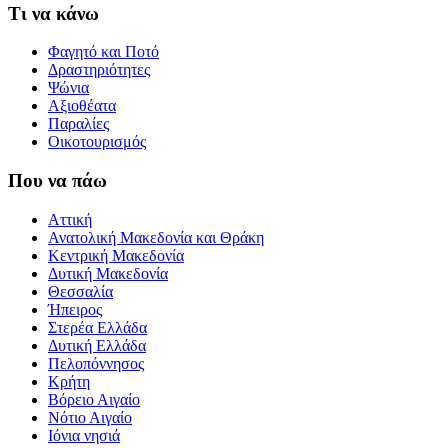
Τι να κάνω
Φαγητό και Ποτό
Δραστηριότητες
Ψώνια
Αξιοθέατα
Παραλίες
Οικοτουρισμός
Που να πάω
Αττική
Ανατολική Μακεδονία και Θράκη
Κεντρική Μακεδονία
Δυτική Μακεδονία
Θεσσαλία
Ήπειρος
Στερέα Ελλάδα
Δυτική Ελλάδα
Πελοπόννησος
Κρήτη
Βόρειο Αιγαίο
Νότιο Αιγαίο
Ιόνια νησιά