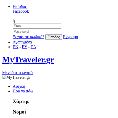
Είσοδος
Facebook
ή
Ξεχάσατε κωδικό?
Εγγραφή
Αγαπημένα
EN
-
РУ
-
ΕΛ
MyTraveler.gr
Μενού στα κινητά
Αρχική
Που να πάω
Χάρτης
Νομοί