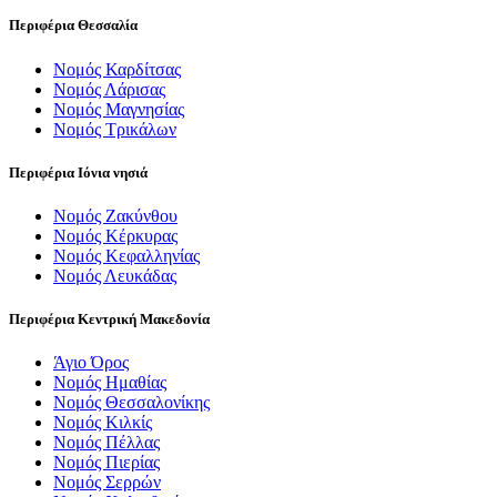
Περιφέρια Θεσσαλία
Νομός Καρδίτσας
Νομός Λάρισας
Νομός Μαγνησίας
Νομός Τρικάλων
Περιφέρια Ιόνια νησιά
Νομός Ζακύνθου
Νομός Κέρκυρας
Νομός Κεφαλληνίας
Νομός Λευκάδας
Περιφέρια Κεντρική Μακεδονία
Άγιο Όρος
Νομός Ημαθίας
Νομός Θεσσαλονίκης
Νομός Κιλκίς
Νομός Πέλλας
Νομός Πιερίας
Νομός Σερρών