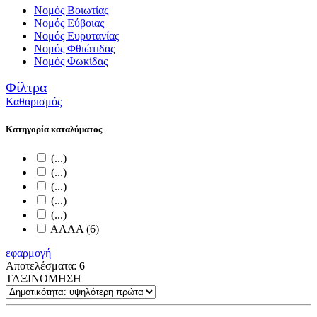
Νομός Βοιωτίας
Νομός Εύβοιας
Νομός Ευρυτανίας
Νομός Φθιώτιδας
Νομός Φωκίδας
Φίλτρα
Καθαρισμός
Κατηγορία καταλύματος
(...)
(...)
(...)
(...)
(...)
ΑΛΛΑ (6)
εφαρμογή
Αποτελέσματα:
6
ΤΑΞΙΝΟΜΗΣΗ