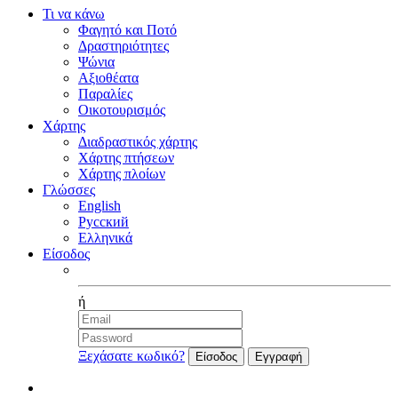
Τι να κάνω
Φαγητό και Ποτό
Δραστηριότητες
Ψώνια
Αξιοθέατα
Παραλίες
Οικοτουρισμός
Χάρτης
Διαδραστικός χάρτης
Χάρτης πτήσεων
Χάρτης πλοίων
Γλώσσες
English
Русский
Ελληνικά
Είσοδος
Facebook
ή
Ξεχάσατε κωδικό?