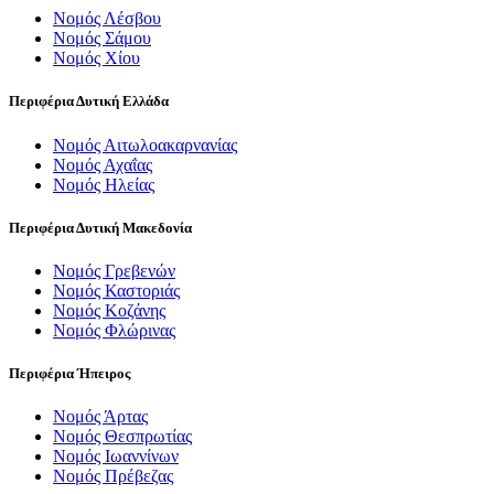
Νομός Λέσβου
Νομός Σάμου
Νομός Χίου
Περιφέρια Δυτική Ελλάδα
Νομός Αιτωλοακαρνανίας
Νομός Αχαΐας
Νομός Ηλείας
Περιφέρια Δυτική Μακεδονία
Νομός Γρεβενών
Νομός Καστοριάς
Νομός Κοζάνης
Νομός Φλώρινας
Περιφέρια Ήπειρος
Νομός Άρτας
Νομός Θεσπρωτίας
Νομός Ιωαννίνων
Νομός Πρέβεζας