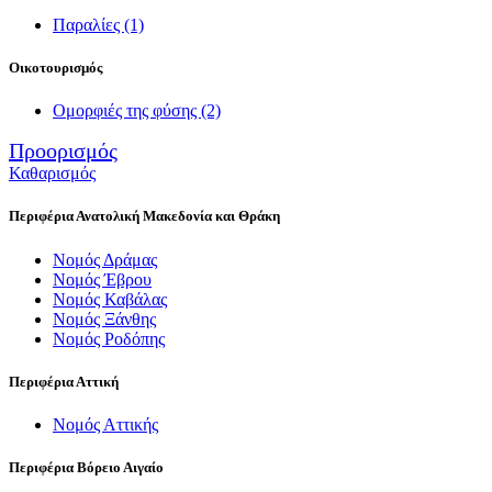
Παραλίες
(1)
Οικοτουρισμός
Ομορφιές της φύσης
(2)
Προορισμός
Καθαρισμός
Περιφέρια Ανατολική Μακεδονία και Θράκη
Νομός Δράμας
Νομός Έβρου
Νομός Καβάλας
Νομός Ξάνθης
Νομός Ροδόπης
Περιφέρια Αττική
Νομός Αττικής
Περιφέρια Βόρειο Αιγαίο