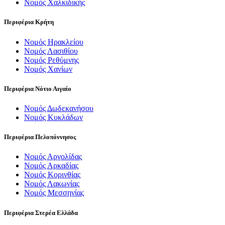
Νομός Χαλκιδικής
Περιφέρια Κρήτη
Νομός Ηρακλείου
Νομός Λασιθίου
Νομός Ρεθύμνης
Νομός Χανίων
Περιφέρια Νότιο Αιγαίο
Νομός Δωδεκανήσου
Νομός Κυκλάδων
Περιφέρια Πελοπόννησος
Νομός Αργολίδας
Νομός Αρκαδίας
Νομός Κορινθίας
Νομός Λακωνίας
Νομός Μεσσηνίας
Περιφέρια Στερέα Ελλάδα