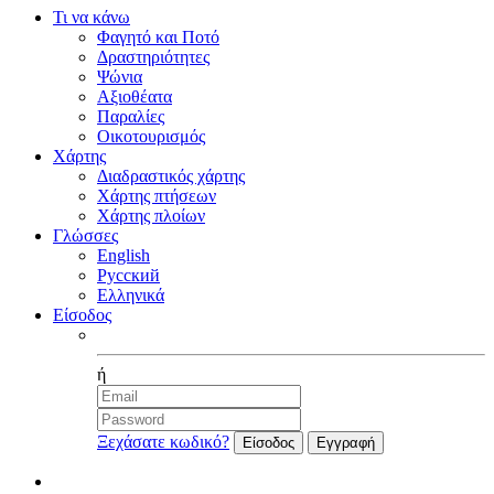
Τι να κάνω
Φαγητό και Ποτό
Δραστηριότητες
Ψώνια
Αξιοθέατα
Παραλίες
Οικοτουρισμός
Χάρτης
Διαδραστικός χάρτης
Χάρτης πτήσεων
Χάρτης πλοίων
Γλώσσες
English
Русский
Ελληνικά
Είσοδος
Facebook
ή
Ξεχάσατε κωδικό?