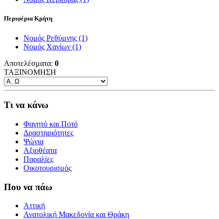
Περιφέρια Κρήτη
Νομός Ρεθύμνης
(1)
Νομός Χανίων
(1)
Αποτελέσματα:
0
ΤΑΞΙΝΟΜΗΣΗ
Τι να κάνω
Φαγητό και Ποτό
Δραστηριότητες
Ψώνια
Αξιοθέατα
Παραλίες
Οικοτουρισμός
Που να πάω
Αττική
Ανατολική Μακεδονία και Θράκη