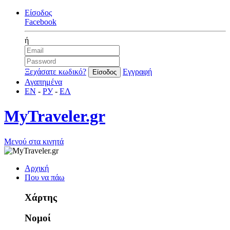
Είσοδος
Facebook
ή
Ξεχάσατε κωδικό?
Εγγραφή
Αγαπημένα
EN
-
РУ
-
ΕΛ
MyTraveler.gr
Μενού στα κινητά
Αρχική
Που να πάω
Χάρτης
Νομοί