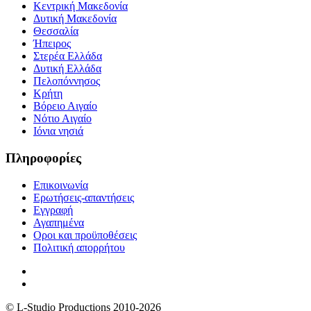
Κεντρική Μακεδονία
Δυτική Μακεδονία
Θεσσαλία
Ήπειρος
Στερέα Ελλάδα
Δυτική Ελλάδα
Πελοπόννησος
Κρήτη
Βόρειο Αιγαίο
Νότιο Αιγαίο
Ιόνια νησιά
Πληροφορίες
Επικοινωνία
Ερωτήσεις-απαντήσεις
Εγγραφή
Αγαπημένα
Οροι και προϋποθέσεις
Πολιτική απορρήτου
© L-Studio Productions 2010-2026