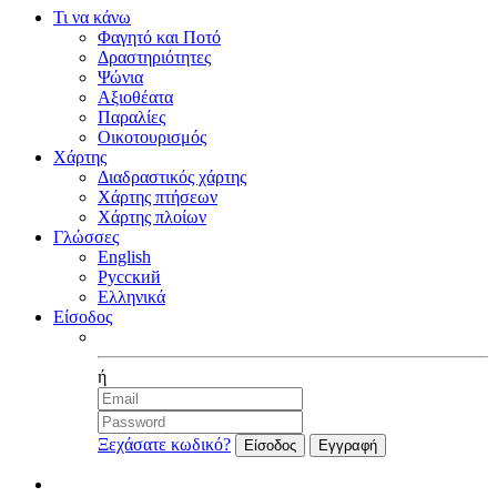
Τι να κάνω
Φαγητό και Ποτό
Δραστηριότητες
Ψώνια
Αξιοθέατα
Παραλίες
Οικοτουρισμός
Χάρτης
Διαδραστικός χάρτης
Χάρτης πτήσεων
Χάρτης πλοίων
Γλώσσες
English
Русский
Ελληνικά
Είσοδος
Facebook
ή
Ξεχάσατε κωδικό?