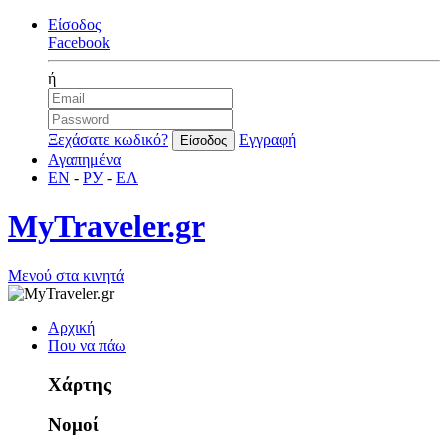
Είσοδος
Facebook
ή
Ξεχάσατε κωδικό?
Εγγραφή
Αγαπημένα
EN
-
РУ
-
ΕΛ
MyTraveler.gr
Μενού στα κινητά
Αρχική
Που να πάω
Χάρτης
Νομοί