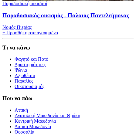
Παραδοσιακή οικισμοί
Παραδοσιακός οικισμός - Παλαιός Παντελεήμονας
Νομός Πιερίας
+
Προσθήκη στα αγαπημένα
Τι να κάνω
Φαγητό και Ποτό
Δραστηριότητες
Ψώνια
Αξιοθέατα
Παραλίες
Οικοτουρισμός
Που να πάω
Αττική
Ανατολική Μακεδονία και Θράκη
Κεντρική Μακεδονία
Δυτική Μακεδονία
Θεσσαλία