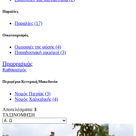
Παραλίες
Παραλίες
(17)
Οικοτουρισμός
Ομορφιές της φύσης
(4)
Παραδοσιακή οικισμοί
(3)
Προορισμός
Καθαρισμός
Περιφέρια Κεντρική Μακεδονία
Νομός Πιερίας
(3)
Νομός Χαλκιδικής
(4)
Αποτελέσματα:
3
ΤΑΞΙΝΟΜΗΣΗ