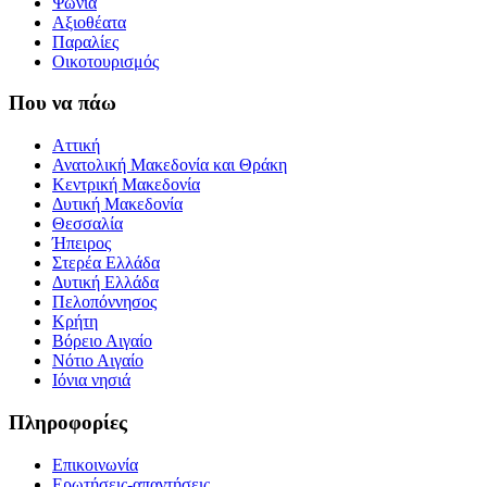
Ψώνια
Αξιοθέατα
Παραλίες
Οικοτουρισμός
Που να πάω
Αττική
Ανατολική Μακεδονία και Θράκη
Κεντρική Μακεδονία
Δυτική Μακεδονία
Θεσσαλία
Ήπειρος
Στερέα Ελλάδα
Δυτική Ελλάδα
Πελοπόννησος
Κρήτη
Βόρειο Αιγαίο
Νότιο Αιγαίο
Ιόνια νησιά
Πληροφορίες
Επικοινωνία
Ερωτήσεις-απαντήσεις