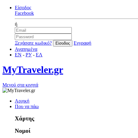
Είσοδος
Facebook
ή
Ξεχάσατε κωδικό?
Εγγραφή
Αγαπημένα
EN
-
РУ
-
ΕΛ
MyTraveler.gr
Μενού στα κινητά
Αρχική
Που να πάω
Χάρτης
Νομοί