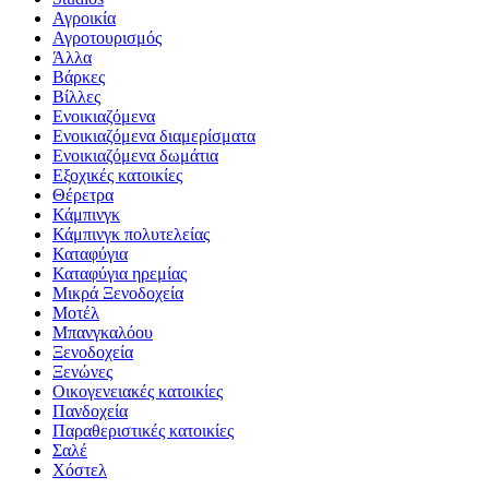
Αγροικία
Αγροτουρισμός
Άλλα
Βάρκες
Βίλλες
Ενοικιαζόμενα
Ενοικιαζόμενα διαμερίσματα
Ενοικιαζόμενα δωμάτια
Εξοχικές κατοικίες
Θέρετρα
Κάμπινγκ
Κάμπινγκ πολυτελείας
Καταφύγια
Καταφύγια ηρεμίας
Μικρά Ξενοδοχεία
Μοτέλ
Μπανγκαλόου
Ξενοδοχεία
Ξενώνες
Οικογενειακές κατοικίες
Πανδοχεία
Παραθεριστικές κατοικίες
Σαλέ
Χόστελ