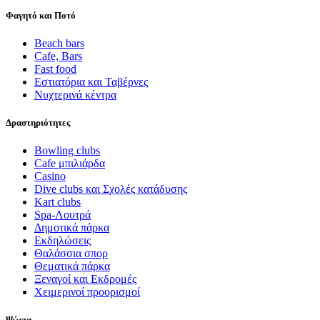
Φαγητό και Ποτό
Beach bars
Cafe, Bars
Fast food
Εστιατόρια και Ταβέρνες
Νυχτερινά κέντρα
Δραστηριότητες
Bowling clubs
Cafe μπιλιάρδα
Casino
Dive clubs και Σχολές κατάδυσης
Kart clubs
Spa-Λουτρά
Δημοτικά πάρκα
Εκδηλώσεις
Θαλάσσια σπορ
Θεματικά πάρκα
Ξεναγοί και Εκδρομές
Χειμερινοί προορισμοί
Ψώνια