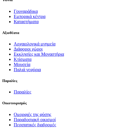
Γουναράδικα
Εμπορικά κέντρα
Καταστήματα
Αξιοθέατα
Αρχαιολογικά μνημεία
Διάφοροι χώροι
Εκκλησίες και Μοναστήρια
Κτίσματα
Μουσεία
Παλιά γεφύρια
Παραλίες
Παραλίες
Οικοτουρισμός
Ομορφιές της φύσης
Παραδοσιακή οικισμοί
Περιπατικές διαδρομές