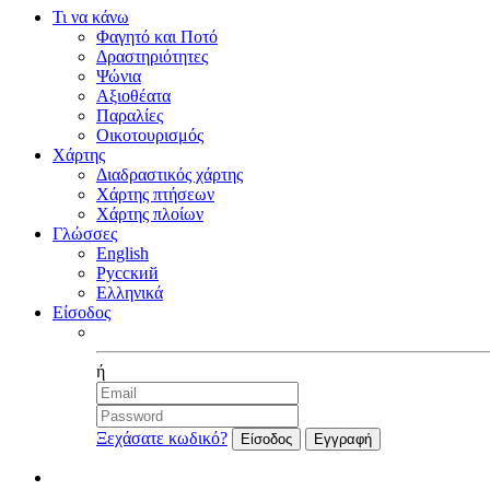
Τι να κάνω
Φαγητό και Ποτό
Δραστηριότητες
Ψώνια
Αξιοθέατα
Παραλίες
Οικοτουρισμός
Χάρτης
Διαδραστικός χάρτης
Χάρτης πτήσεων
Χάρτης πλοίων
Γλώσσες
English
Русский
Ελληνικά
Είσοδος
Facebook
ή
Ξεχάσατε κωδικό?