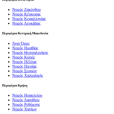
Νομός Ζακύνθου
Νομός Κέρκυρας
Νομός Κεφαλληνίας
Νομός Λευκάδας
Περιφέρια Κεντρική Μακεδονία
Άγιο Όρος
Νομός Ημαθίας
Νομός Θεσσαλονίκης
Νομός Κιλκίς
Νομός Πέλλας
Νομός Πιερίας
Νομός Σερρών
Νομός Χαλκιδικής
Περιφέρια Κρήτη
Νομός Ηρακλείου
Νομός Λασιθίου
Νομός Ρεθύμνης
Νομός Χανίων