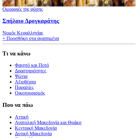
Ομορφιές της φύσης
Σπήλαιο Δρογκαράτης
Νομός Κεφαλληνίας
+
Προσθήκη στα αγαπημένα
Τι να κάνω
Φαγητό και Ποτό
Δραστηριότητες
Ψώνια
Αξιοθέατα
Παραλίες
Οικοτουρισμός
Που να πάω
Αττική
Ανατολική Μακεδονία και Θράκη
Κεντρική Μακεδονία
Δυτική Μακεδονία