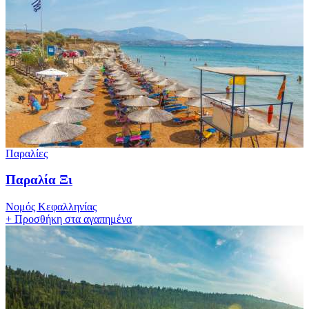
Παραλίες
Παραλία Ξι
Νομός Κεφαλληνίας
+
Προσθήκη στα αγαπημένα