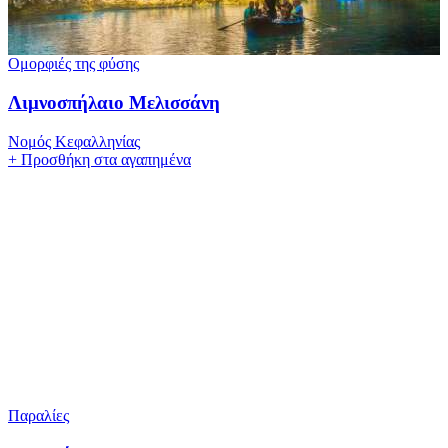
Ομορφιές της φύσης
Λιμνοσπήλαιο Μελισσάνη
Νομός Κεφαλληνίας
+
Προσθήκη στα αγαπημένα
Παραλίες