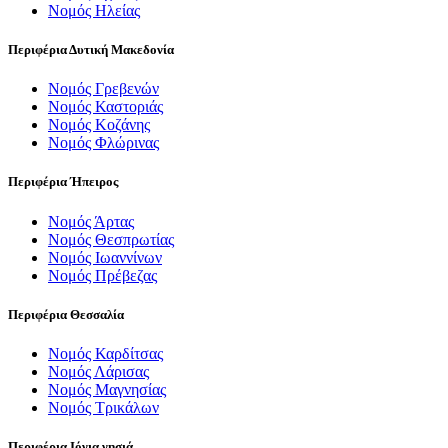
Νομός Ηλείας
Περιφέρια Δυτική Μακεδονία
Νομός Γρεβενών
Νομός Καστοριάς
Νομός Κοζάνης
Νομός Φλώρινας
Περιφέρια Ήπειρος
Νομός Άρτας
Νομός Θεσπρωτίας
Νομός Ιωαννίνων
Νομός Πρέβεζας
Περιφέρια Θεσσαλία
Νομός Καρδίτσας
Νομός Λάρισας
Νομός Μαγνησίας
Νομός Τρικάλων
Περιφέρια Ιόνια νησιά