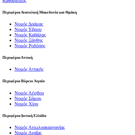
Καθαρισμός
Περιφέρια Ανατολική Μακεδονία και Θράκη
Νομός Δράμας
Νομός Έβρου
Νομός Καβάλας
Νομός Ξάνθης
Νομός Ροδόπης
Περιφέρια Αττική
Νομός Αττικής
Περιφέρια Βόρειο Αιγαίο
Νομός Λέσβου
Νομός Σάμου
Νομός Χίου
Περιφέρια Δυτική Ελλάδα
Νομός Αιτωλοακαρνανίας
Νομός Αχαΐας