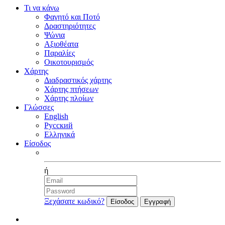
Τι να κάνω
Φαγητό και Ποτό
Δραστηριότητες
Ψώνια
Αξιοθέατα
Παραλίες
Οικοτουρισμός
Χάρτης
Διαδραστικός χάρτης
Χάρτης πτήσεων
Χάρτης πλοίων
Γλώσσες
English
Русский
Ελληνικά
Είσοδος
Facebook
ή
Ξεχάσατε κωδικό?