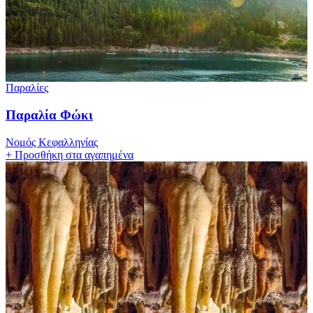
Παραλίες
Παραλία Φώκι
Νομός Κεφαλληνίας
+
Προσθήκη στα αγαπημένα