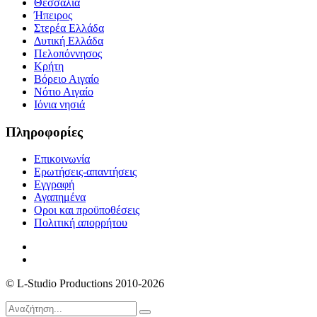
Θεσσαλία
Ήπειρος
Στερέα Ελλάδα
Δυτική Ελλάδα
Πελοπόννησος
Κρήτη
Βόρειο Αιγαίο
Νότιο Αιγαίο
Ιόνια νησιά
Πληροφορίες
Επικοινωνία
Ερωτήσεις-απαντήσεις
Εγγραφή
Αγαπημένα
Οροι και προϋποθέσεις
Πολιτική απορρήτου
© L-Studio Productions 2010-2026