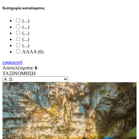
Κατηγορία καταλύματος
(...)
(...)
(...)
(...)
(...)
ΑΛΛΑ (6)
εφαρμογή
Αποτελέσματα:
6
ΤΑΞΙΝΟΜΗΣΗ