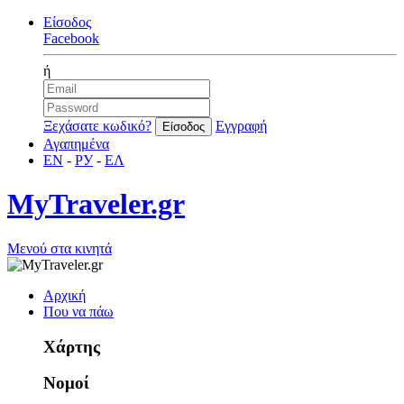
Είσοδος
Facebook
ή
Ξεχάσατε κωδικό?
Εγγραφή
Αγαπημένα
EN
-
РУ
-
ΕΛ
MyTraveler.gr
Μενού στα κινητά
Αρχική
Που να πάω
Χάρτης
Νομοί