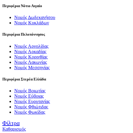
Περιφέρια Νότιο Αιγαίο
Νομός Δωδεκανήσου
Νομός Κυκλάδων
Περιφέρια Πελοπόννησος
Νομός Αργολίδας
Νομός Αρκαδίας
Νομός Κορινθίας
Νομός Λακωνίας
Νομός Μεσσηνίας
Περιφέρια Στερέα Ελλάδα
Νομός Βοιωτίας
Νομός Εύβοιας
Νομός Ευρυτανίας
Νομός Φθιώτιδας
Νομός Φωκίδας
Φίλτρα
Καθαρισμός