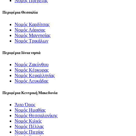
Νομός Πρέβεζας
Περιφέρια Θεσσαλία
Νομός Καρδίτσας
Νομός Λάρισας
Νομός Μαγνησίας
Νομός Τρικάλων
Περιφέρια Ιόνια νησιά
Νομός Ζακύνθου
Νομός Κέρκυρας
Νομός Κεφαλληνίας
Νομός Λευκάδας
Περιφέρια Κεντρική Μακεδονία
Άγιο Όρος
Νομός Ημαθίας
Νομός Θεσσαλονίκης
Νομός Κιλκίς
Νομός Πέλλας
Νομός Πιερίας