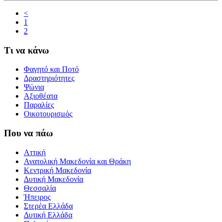
<
1
2
Τι να κάνω
Φαγητό και Ποτό
Δραστηριότητες
Ψώνια
Αξιοθέατα
Παραλίες
Οικοτουρισμός
Που να πάω
Αττική
Ανατολική Μακεδονία και Θράκη
Κεντρική Μακεδονία
Δυτική Μακεδονία
Θεσσαλία
Ήπειρος
Στερέα Ελλάδα
Δυτική Ελλάδα