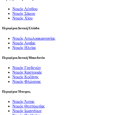
Νομός Λέσβου
Νομός Σάμου
Νομός Χίου
Περιφέρια Δυτική Ελλάδα
Νομός Αιτωλοακαρνανίας
Νομός Αχαΐας
Νομός Ηλείας
Περιφέρια Δυτική Μακεδονία
Νομός Γρεβενών
Νομός Καστοριάς
Νομός Κοζάνης
Νομός Φλώρινας
Περιφέρια Ήπειρος
Νομός Άρτας
Νομός Θεσπρωτίας
Νομός Ιωαννίνων