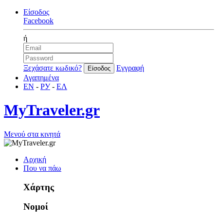
Είσοδος
Facebook
ή
Ξεχάσατε κωδικό?
Εγγραφή
Αγαπημένα
EN
-
РУ
-
ΕΛ
MyTraveler.gr
Μενού στα κινητά
Αρχική
Που να πάω
Χάρτης
Νομοί