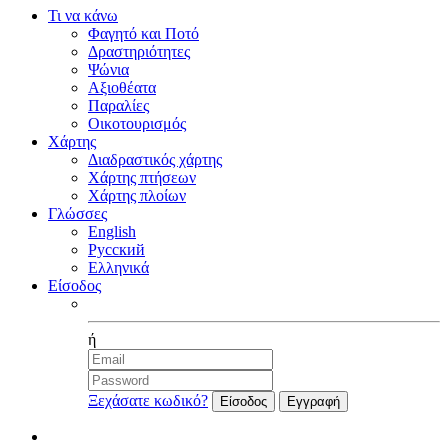
Τι να κάνω
Φαγητό και Ποτό
Δραστηριότητες
Ψώνια
Αξιοθέατα
Παραλίες
Οικοτουρισμός
Χάρτης
Διαδραστικός χάρτης
Χάρτης πτήσεων
Χάρτης πλοίων
Γλώσσες
English
Русский
Ελληνικά
Είσοδος
Facebook
ή
Ξεχάσατε κωδικό?