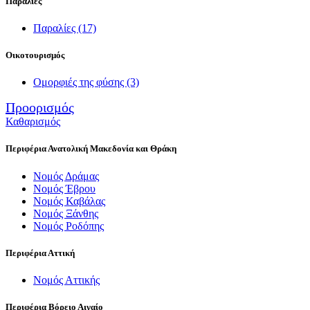
Παραλίες
Παραλίες
(17)
Οικοτουρισμός
Ομορφιές της φύσης
(3)
Προορισμός
Καθαρισμός
Περιφέρια Ανατολική Μακεδονία και Θράκη
Νομός Δράμας
Νομός Έβρου
Νομός Καβάλας
Νομός Ξάνθης
Νομός Ροδόπης
Περιφέρια Αττική
Νομός Αττικής
Περιφέρια Βόρειο Αιγαίο