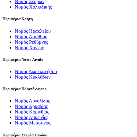
Νομός Σερρών
Νομός Χαλκιδικής
Περιφέρια Κρήτη
Νομός Ηρακλείου
Νομός Λασιθίου
Νομός Ρεθύμνης
Νομός Χανίων
Περιφέρια Νότιο Αιγαίο
Νομός Δωδεκανήσου
Νομός Κυκλάδων
Περιφέρια Πελοπόννησος
Νομός Αργολίδας
Νομός Αρκαδίας
Νομός Κορινθίας
Νομός Λακωνίας
Νομός Μεσσηνίας
Περιφέρια Στερέα Ελλάδα