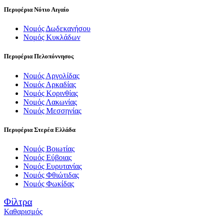
Περιφέρια Νότιο Αιγαίο
Νομός Δωδεκανήσου
Νομός Κυκλάδων
Περιφέρια Πελοπόννησος
Νομός Αργολίδας
Νομός Αρκαδίας
Νομός Κορινθίας
Νομός Λακωνίας
Νομός Μεσσηνίας
Περιφέρια Στερέα Ελλάδα
Νομός Βοιωτίας
Νομός Εύβοιας
Νομός Ευρυτανίας
Νομός Φθιώτιδας
Νομός Φωκίδας
Φίλτρα
Καθαρισμός