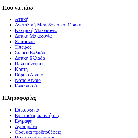
Που να πάω
Αττική
Ανατολική Μακεδονία και Θράκη
Κεντρική Μακεδονία
Δυτική Μακεδονία
Θεσσαλία
Ήπειρος
Στερέα Ελλάδα
Δυτική Ελλάδα
Πελοπόννησος
Κρήτη
Βόρειο Αιγαίο
Νότιο Αιγαίο
Ιόνια νησιά
Πληροφορίες
Επικοινωνία
Ερωτήσεις-απαντήσεις
Εγγραφή
Αγαπημένα
Οροι και προϋποθέσεις
Πολιτική απορρήτου