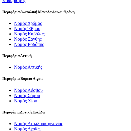
Καθαρισμός
Περιφέρια Ανατολική Μακεδονία και Θράκη
Νομός Δράμας
Νομός Έβρου
Νομός Καβάλας
Νομός Ξάνθης
Νομός Ροδόπης
Περιφέρια Αττική
Νομός Αττικής
Περιφέρια Βόρειο Αιγαίο
Νομός Λέσβου
Νομός Σάμου
Νομός Χίου
Περιφέρια Δυτική Ελλάδα
Νομός Αιτωλοακαρνανίας
Νομός Αχαΐας