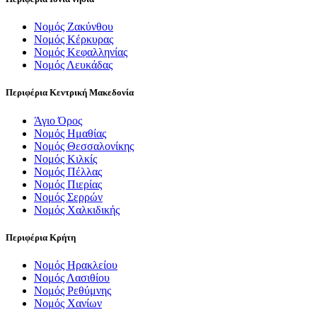
Νομός Ζακύνθου
Νομός Κέρκυρας
Νομός Κεφαλληνίας
Νομός Λευκάδας
Περιφέρια Κεντρική Μακεδονία
Άγιο Όρος
Νομός Ημαθίας
Νομός Θεσσαλονίκης
Νομός Κιλκίς
Νομός Πέλλας
Νομός Πιερίας
Νομός Σερρών
Νομός Χαλκιδικής
Περιφέρια Κρήτη
Νομός Ηρακλείου
Νομός Λασιθίου
Νομός Ρεθύμνης
Νομός Χανίων