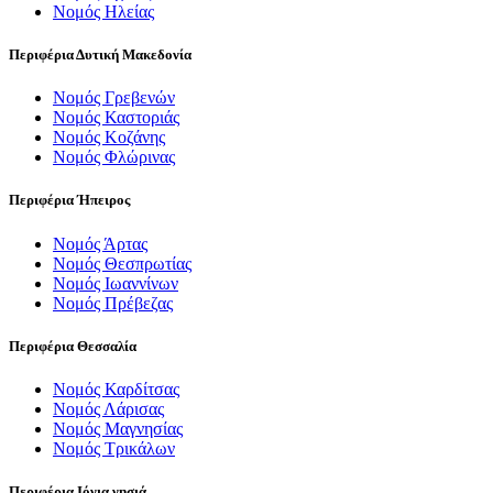
Νομός Ηλείας
Περιφέρια Δυτική Μακεδονία
Νομός Γρεβενών
Νομός Καστοριάς
Νομός Κοζάνης
Νομός Φλώρινας
Περιφέρια Ήπειρος
Νομός Άρτας
Νομός Θεσπρωτίας
Νομός Ιωαννίνων
Νομός Πρέβεζας
Περιφέρια Θεσσαλία
Νομός Καρδίτσας
Νομός Λάρισας
Νομός Μαγνησίας
Νομός Τρικάλων
Περιφέρια Ιόνια νησιά