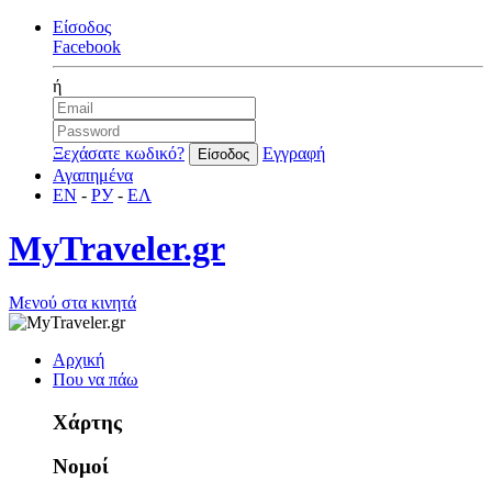
Είσοδος
Facebook
ή
Ξεχάσατε κωδικό?
Εγγραφή
Αγαπημένα
EN
-
РУ
-
ΕΛ
MyTraveler.gr
Μενού στα κινητά
Αρχική
Που να πάω
Χάρτης
Νομοί