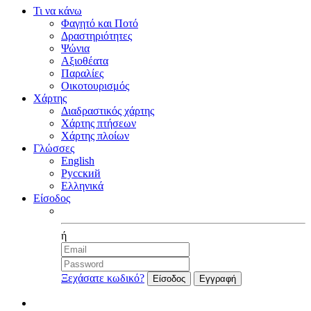
Τι να κάνω
Φαγητό και Ποτό
Δραστηριότητες
Ψώνια
Αξιοθέατα
Παραλίες
Οικοτουρισμός
Χάρτης
Διαδραστικός χάρτης
Χάρτης πτήσεων
Χάρτης πλοίων
Γλώσσες
English
Русский
Ελληνικά
Είσοδος
Facebook
ή
Ξεχάσατε κωδικό?